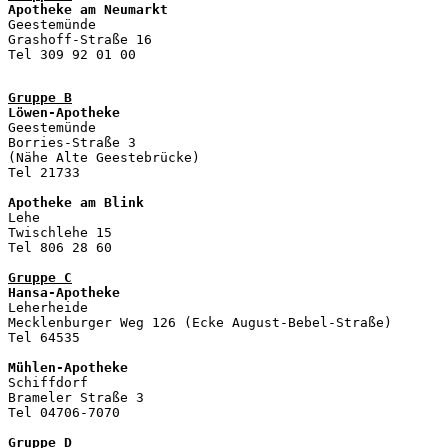
Apotheke am Neumarkt

Geestemünde

Grashoff-Straße 16

Tel 309 92 01 00

Gruppe B
Löwen-Apotheke

Geestemünde

Borries-Straße 3

(Nähe Alte Geestebrücke)

Tel 21733

Apotheke am Blink

Lehe

Twischlehe 15

Tel 806 28 60 

Gruppe C
Hansa-Apotheke

Leherheide

Mecklenburger Weg 126 (Ecke August-Bebel-Straße)

Tel 64535

Mühlen-Apotheke
Schiffdorf

Brameler Straße 3

Tel 04706-7070

Gruppe D