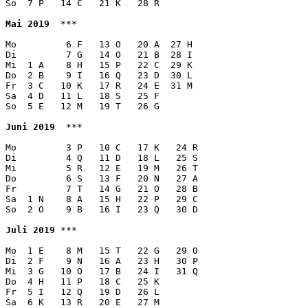
So  7 P   14 C   21 K   28 R

Mai 2019
  ***

Mo         6 F   13 O   20 A  27 H 

Di         7 G   14 O   21 B  28 I

Mi  1 A    8 H   15 P   22 C  29 K

Do  2 B    9 I   16 Q   23 D  30 L 

Fr  3 C   10 K   17 R   24 E  31 M

Sa  4 D   11 L   18 S   25 F  

So  5 E   12 M   19 T   26 G  

Juni 2019
  ***

Mo         3 P   10 C   17 K   24 R 

Di         4 Q   11 D   18 L   25 S 

Mi         5 R   12 E   19 M   26 T 

Do         6 S   13 F   20 N   27 A

Fr         7 T   14 G   21 O   28 B 

Sa  1 N    8 A   15 H   22 P   29 C 

So  2 O    9 B   16 I   23 Q   30 D

Juli 2019
 ***

Mo  1 E    8 M   15 T   22 G   29 O

Di  2 F    9 N   16 A   23 H   30 P

Mi  3 G   10 O   17 B   24 I   31 Q

Do  4 H   11 P   18 C   25 K

Fr  5 I   12 Q   19 D   26 L

Sa  6 K   13 R   20 E   27 M
