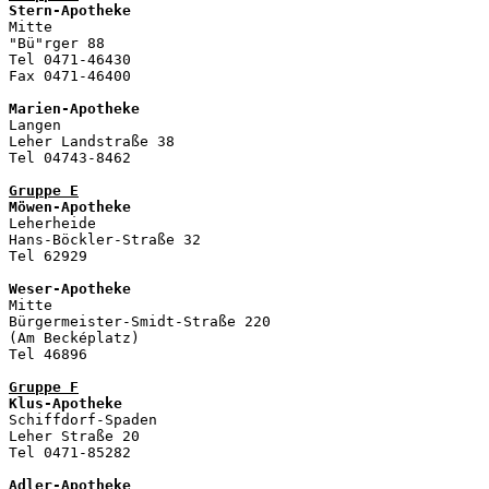
Stern-Apotheke
Mitte

"Bü"rger 88

Tel 0471-46430

Fax 0471-46400

Marien-Apotheke
Langen

Leher Landstraße 38

Tel 04743-8462

Gruppe E
Möwen-Apotheke
Leherheide 

Hans-Böckler-Straße 32

Tel 62929

Weser-Apotheke

Mitte

Bürgermeister-Smidt-Straße 220

(Am Becképlatz)

Tel 46896

Gruppe F
Klus-Apotheke

Schiffdorf-Spaden 

Leher Straße 20 

Tel 0471-85282

Adler-Apotheke