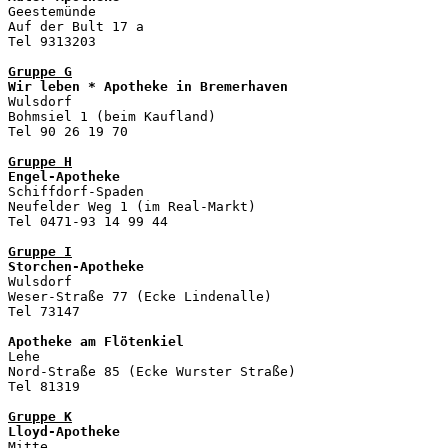
Geestemünde

Auf der Bult 17 a

Tel 9313203

Gruppe G
Wir leben * Apotheke in Bremerhaven

Wulsdorf

Bohmsiel 1 (beim Kaufland)

Tel 90 26 19 70 

Gruppe H
Engel-Apotheke

Schiffdorf-Spaden

Neufelder Weg 1 (im Real-Markt)

Tel 0471-93 14 99 44

Gruppe I
Storchen-Apotheke

Wulsdorf

Weser-Straße 77 (Ecke Lindenalle)

Tel 73147

Apotheke am Flötenkiel
Lehe

Nord-Straße 85 (Ecke Wurster Straße)

Tel 81319

Gruppe K
Lloyd-Apotheke
Mitte
