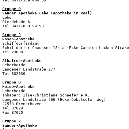
Tel 0471-309 409 50

Gruppe O
Sander Apotheke Lehe (Apotheke im Real)

Lehe

Pferdebade 6

Tel 0471-800 99 90

Gruppe P
Rosen-Apotheke

Schiffdorferdamm

Schiffdorfer Chaussee 184 a (Ecke Carsten-Lücken-Straße
Tel 29600

Albatros-Apotheke

Leherheide

Langener Landstraße 277

Tel 802030

Gruppe Q
Heide-Apotheke
Leherheide

Inhaber: Ilse-Christiane Schaefer e.K. 

Langener Landstraße 266 (Ecke Debstedter Weg) 

27578 Bremerhaven

Tel 87029

Fax 87020 

Gruppe R
Sander-Apotheke