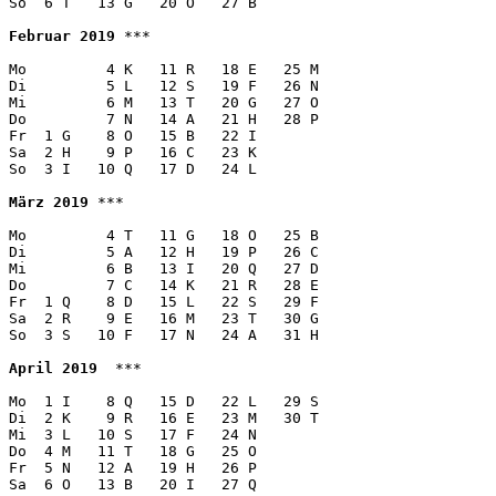
So  6 T   13 G   20 O   27 B  

Februar 2019
 ***

Mo         4 K   11 R   18 E   25 M 

Di         5 L   12 S   19 F   26 N 

Mi         6 M   13 T   20 G   27 O 

Do         7 N   14 A   21 H   28 P 

Fr  1 G    8 O   15 B   22 I   

Sa  2 H    9 P   16 C   23 K   

So  3 I   10 Q   17 D   24 L   

März 2019
 ***

Mo         4 T   11 G   18 O   25 B 

Di         5 A   12 H   19 P   26 C 

Mi         6 B   13 I   20 Q   27 D 

Do         7 C   14 K   21 R   28 E 

Fr  1 Q    8 D   15 L   22 S   29 F 

Sa  2 R    9 E   16 M   23 T   30 G 

So  3 S   10 F   17 N   24 A   31 H  

April 2019
  ***

Mo  1 I    8 Q   15 D   22 L   29 S

Di  2 K    9 R   16 E   23 M   30 T

Mi  3 L   10 S   17 F   24 N   

Do  4 M   11 T   18 G   25 O

Fr  5 N   12 A   19 H   26 P

Sa  6 O   13 B   20 I   27 Q
