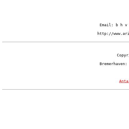
Email: b h v
http://www.ar
Copyr
Bremerhaven:
Anta