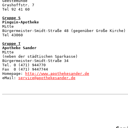

Geestemünde

Grashoffstr. 7

Tel 92 41 60

Gruppe S
Pinguin-Apotheke

Mitte

Bürgermeister-Smidt-Straße 48 (gegenüber Große Kirche)

Tel 43060

Gruppe T
Apotheke Sander
Mitte

(neben der städtischen Sparkasse)

Bürgermeister-Smidt-Straße 34

Tel. 0 (471) 944770

Fax  0 (471) 9447744

Homepage: 
http://www.apothekesander.de
eMail: 
service@apothekesander.de