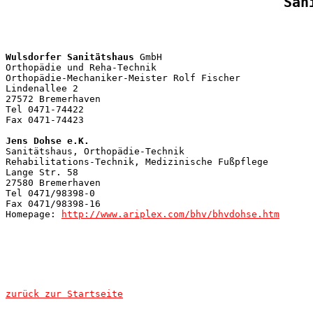
San
Wulsdorfer Sanitätshaus
 GmbH

Orthopädie und Reha-Technik 

Orthopädie-Mechaniker-Meister Rolf Fischer 

Lindenallee 2 

27572 Bremerhaven 

Tel 0471-74422

Fax 0471-74423

Jens Dohse e.K.
Sanitätshaus, Orthopädie-Technik  

Rehabilitations-Technik, Medizinische Fußpflege

Lange Str. 58

27580 Bremerhaven

Tel 0471/98398-0

Fax 0471/98398-16

Homepage: 
http://www.ariplex.com/bhv/bhvdohse.htm
zurück zur Startseite