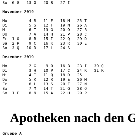
So  6 G   13 O   20 B   27 I  

November 2019
Mo         4 R   11 E   18 M   25 T 

Di         5 S   12 F   19 N   26 A

Mi         6 T   13 G   20 O   27 B

Do         7 A   14 H   21 P   28 C

Fr  1 O    8 B   15 I   22 Q   29 D

Sa  2 P    9 C   16 K   23 R   30 E

So  3 Q   10 D   17 L   24 S   

Dezember 2019
Mo         2 G    9 O   16 B   23 I   30 Q

Di         3 H   10 P   17 C   24 K   31 R

Mi         4 I   11 Q   18 D   25 L

Do         5 K   12 R   19 E   26 M 

Fr         6 L   13 S   20 F   27 N 

Sa         7 M   14 T   21 G   28 O 

So  1 F    8 N   15 A   22 H   29 P

Apotheken nach den G
Gruppe A