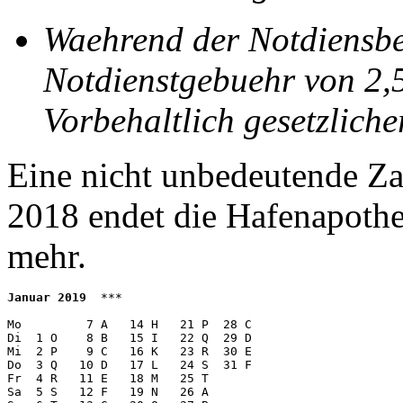
Waehrend der Notdiensber
Notdienstgebuehr von 2,
Vorbehaltlich gesetzlich
Eine nicht unbedeutende Za
2018 endet die Hafenapothek
mehr.
Januar 2019
  ***

Mo         7 A   14 H   21 P  28 C 

Di  1 O    8 B   15 I   22 Q  29 D

Mi  2 P    9 C   16 K   23 R  30 E

Do  3 Q   10 D   17 L   24 S  31 F 

Fr  4 R   11 E   18 M   25 T  

Sa  5 S   12 F   19 N   26 A  
