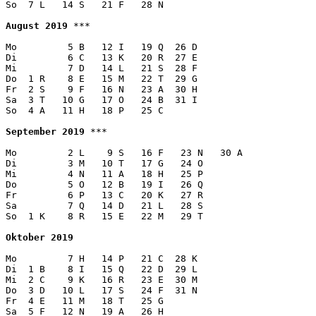
So  7 L   14 S   21 F   28 N

August 2019
 ***

Mo         5 B   12 I   19 Q  26 D

Di         6 C   13 K   20 R  27 E

Mi         7 D   14 L   21 S  28 F

Do  1 R    8 E   15 M   22 T  29 G

Fr  2 S    9 F   16 N   23 A  30 H

Sa  3 T   10 G   17 O   24 B  31 I

So  4 A   11 H   18 P   25 C

September 2019
 ***

Mo         2 L    9 S   16 F   23 N   30 A

Di         3 M   10 T   17 G   24 O  

Mi         4 N   11 A   18 H   25 P

Do         5 O   12 B   19 I   26 Q 

Fr         6 P   13 C   20 K   27 R 

Sa         7 Q   14 D   21 L   28 S 

So  1 K    8 R   15 E   22 M   29 T

Oktober 2019
Mo         7 H   14 P   21 C  28 K 

Di  1 B    8 I   15 Q   22 D  29 L

Mi  2 C    9 K   16 R   23 E  30 M

Do  3 D   10 L   17 S   24 F  31 N 

Fr  4 E   11 M   18 T   25 G  

Sa  5 F   12 N   19 A   26 H  
