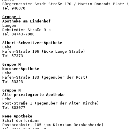
Bürgermeister-Smidt-Straße 170 / Martin-Donandt-Platz (
Tel 946070

Gruppe L
Apotheke am Lindenhof
Langen                           

Debstedter Straße 9 b

Tel 04743-7000

Albert-Schweitzer-Apotheke

Lehe

Hafen-Straße 196 (Ecke Lange Straße)

Tel 57373

Gruppe M
Nordsee-Apotheke

Lehe 

Hafen-Straße 133 (gegenüber der Post)

Tel 53323

Gruppe N
Alte privilegierte Apotheke
Lehe 

Post-Straße 1 (gegenüber der Alten Kirche)

Tel 803077

Neue Apotheke
Schiffdorferdamm

Postbrookstr. 105 (im Klinikum Reinkenheide)
