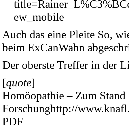
title=Rainer_L%C3%BCd
ew_mobile
Auch das eine Pleite So, wi
beim ExCanWahn abgeschri
Der oberste Treffer in der Li
[
quote
]
Homöopathie – Zum Stand 
Forschunghttp://www.knafl.a
PDF