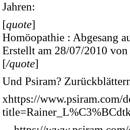
Jahren:
[
quote
]
Homöopathie : Abgesang au
Erstellt am 28/07/2010 vo
[
/quote
]
Und Psiram? Zurückblättern
xhttps://www.psiram.com/d
title=Rainer_L%C3%BCdtk
https://www.psiram.com/