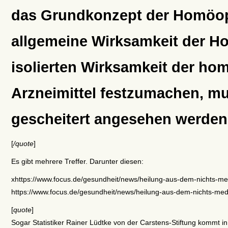
das Grundkonzept der Homöop
allgemeine Wirksamkeit der H
isolierten Wirksamkeit der h
Arzneimittel festzumachen, m
gescheitert angesehen werden
[
/quote
]
Es gibt mehrere Treffer. Darunter diesen:
xhttps://www.focus.de/gesundheit/news/heilung-aus-dem-nichts-m
https://www.focus.de/gesundheit/news/heilung-aus-dem-nichts-me
[
quote
]
Sogar Statistiker Rainer Lüdtke von der Carstens-Stiftung kommt i