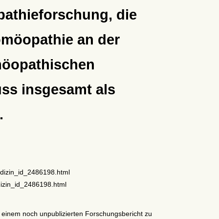
athieforschung, die
omöopathie an der
omöopathischen
uss insgesamt als
.
edizin_id_2486198.html
dizin_id_2486198.html
n einem noch unpublizierten Forschungsbericht zu