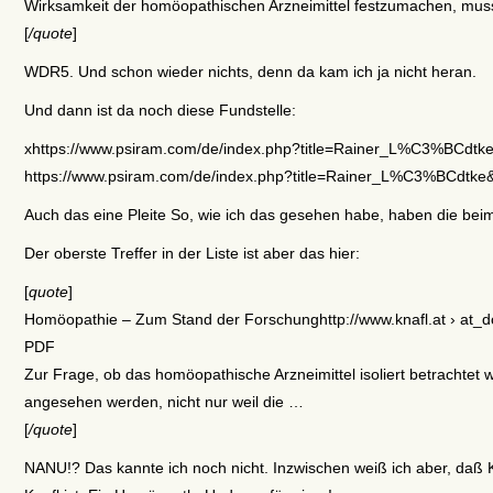
Wirksamkeit der homöopathischen Arzneimittel festzumachen, mus
[
/quote
]
WDR5. Und schon wieder nichts, denn da kam ich ja nicht heran.
Und dann ist da noch diese Fundstelle:
xhttps://www.psiram.com/de/index.php?title=Rainer_L%C3%BCdtk
https://www.psiram.com/de/index.php?title=Rainer_L%C3%BCdtke&
Auch das eine Pleite So, wie ich das gesehen habe, haben die b
Der oberste Treffer in der Liste ist aber das hier:
[
quote
]
Homöopathie – Zum Stand der Forschunghttp://www.knafl.at › at_do
PDF
Zur Frage, ob das homöopathische Arzneimittel isoliert betrachtet 
angesehen werden, nicht nur weil die …
[
/quote
]
NANU!? Das kannte ich noch nicht. Inzwischen weiß ich aber, daß K