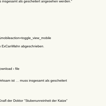
s insgesamt als gescheitert angesehen werden.“
e
mobileaction=toggle_view_mobile
eim ExCanWahn abgeschrieben.
wnload › file
wirksam ist … muss insgesamt als gescheitert
nafl der Doktor “Stubenunreinheit der Katze”