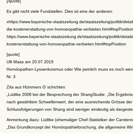
[
/quote
]
Es gibt nicht viele Fundstellen. Dies ist eine der anderen:
xhttps://www.bayerische-staatszeitung.de/staatszeitung/politik/detai
die-kostenerstattung-von-homoeopathie-verbieten.html#topPositio
https://www.bayerische-staatszeitung.de/staatszeitung/politik/detail
kostenerstattung-von-homoeopathie-verbieten.html#topPosition
[
quote
]
Ulli Maas am 20.07.2019
Homöopathen-Lyssenkoismus oder Wie peinlich muss es noch we
Nr. 3
Zita aus Hümmers G´schichten:
„Lüdtke 2008 bei der Besprechung der ShangStudie: „Die Ergebniss
nach gewähltem Schwellenwert, der eine ausreichende Grösse der 
Schlussfolgerungen von Shang sind weniger eindeutig als dargestell
Anmerkung dazu: Lüdtke (ehemaliger Chef-Statistiker der Carstens-
„Das Grundkonzept der Homöopathieforschung, die allgemeine Wirk