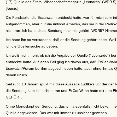
(17) Quelle des Zitats: Wissenschaftsmagazin „Leonardo“ (WDR 5) 
[
/quote
]
Die Fundstelle, die Excanwahn entdeckt hatte, war für mich sehr in
aufgenommen, aber nur die Antwort erhalten, das sei in der Rad
nicht ran. Ich hatte diese Sendung noch nie gehört. WDR5? Himmel
Ich hatte ihn so verstanden, daß er die Sendung gehört hätte. Wei
ich die Quellensuche aufgeben.
Ich weiß nicht mehr, ob ich die Angabe der Quelle (“Leonardo”) be
entdeckte hatte. Auf jeden Fall ging ich davon aus, daß ExCanWah
Esowatch/Psiram bei ihm abgeschrieben hatte, aber ohne ihn als 
denen üblich…
Seit rund 10 Jahren spukt mir diese Aussage Lüdtke’s vor der der 
die Sendung kam ich nicht heran und ExCanWahn hatte mir den Eindr
GEHÖRT.
Ohne Manuskript der Sendung, das ich ja ebenfalls nicht bekomme
Quelle angewiesen. Das war mir immer zu unsicher gewesen.