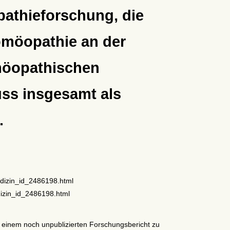
athieforschung, die
omöopathie an der
omöopathischen
uss insgesamt als
.
edizin_id_2486198.html
dizin_id_2486198.html
n einem noch unpublizierten Forschungsbericht zu