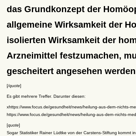
das Grundkonzept der Homöop
allgemeine Wirksamkeit der H
isolierten Wirksamkeit der h
Arzneimittel festzumachen, m
gescheitert angesehen werden
[
/quote
]
Es gibt mehrere Treffer. Darunter diesen:
xhttps://www.focus.de/gesundheit/news/heilung-aus-dem-nichts-m
https://www.focus.de/gesundheit/news/heilung-aus-dem-nichts-me
[
quote
]
Sogar Statistiker Rainer Lüdtke von der Carstens-Stiftung kommt i