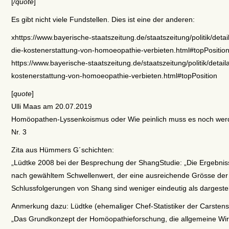
[
/quote
]
Es gibt nicht viele Fundstellen. Dies ist eine der anderen:
xhttps://www.bayerische-staatszeitung.de/staatszeitung/politik/detai
die-kostenerstattung-von-homoeopathie-verbieten.html#topPositio
https://www.bayerische-staatszeitung.de/staatszeitung/politik/detail
kostenerstattung-von-homoeopathie-verbieten.html#topPosition
[
quote
]
Ulli Maas am 20.07.2019
Homöopathen-Lyssenkoismus oder Wie peinlich muss es noch we
Nr. 3
Zita aus Hümmers G´schichten:
„Lüdtke 2008 bei der Besprechung der ShangStudie: „Die Ergebniss
nach gewähltem Schwellenwert, der eine ausreichende Grösse der 
Schlussfolgerungen von Shang sind weniger eindeutig als dargestell
Anmerkung dazu: Lüdtke (ehemaliger Chef-Statistiker der Carstens-
„Das Grundkonzept der Homöopathieforschung, die allgemeine Wirk