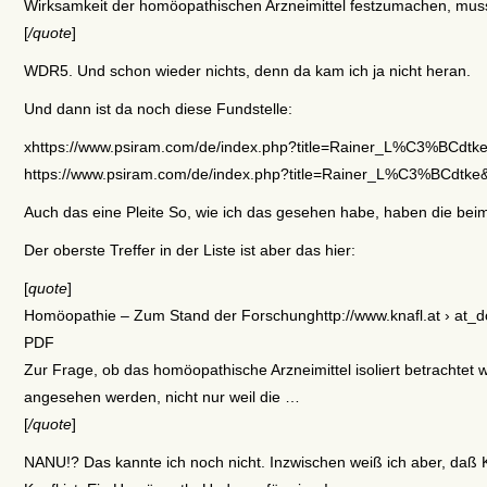
Wirksamkeit der homöopathischen Arzneimittel festzumachen, mus
[
/quote
]
WDR5. Und schon wieder nichts, denn da kam ich ja nicht heran.
Und dann ist da noch diese Fundstelle:
xhttps://www.psiram.com/de/index.php?title=Rainer_L%C3%BCdtk
https://www.psiram.com/de/index.php?title=Rainer_L%C3%BCdtke&
Auch das eine Pleite So, wie ich das gesehen habe, haben die b
Der oberste Treffer in der Liste ist aber das hier:
[
quote
]
Homöopathie – Zum Stand der Forschunghttp://www.knafl.at › at_do
PDF
Zur Frage, ob das homöopathische Arzneimittel isoliert betrachtet 
angesehen werden, nicht nur weil die …
[
/quote
]
NANU!? Das kannte ich noch nicht. Inzwischen weiß ich aber, daß K