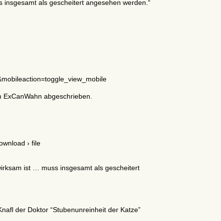
s insgesamt als gescheitert angesehen werden.“
e
mobileaction=toggle_view_mobile
eim ExCanWahn abgeschrieben.
wnload › file
wirksam ist … muss insgesamt als gescheitert
nafl der Doktor “Stubenunreinheit der Katze”