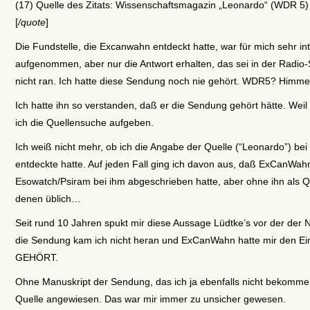
(17) Quelle des Zitats: Wissenschaftsmagazin „Leonardo“ (WDR 5) 
[
/quote
]
Die Fundstelle, die Excanwahn entdeckt hatte, war für mich sehr in
aufgenommen, aber nur die Antwort erhalten, das sei in der Rad
nicht ran. Ich hatte diese Sendung noch nie gehört. WDR5? Himmel
Ich hatte ihn so verstanden, daß er die Sendung gehört hätte. Wei
ich die Quellensuche aufgeben.
Ich weiß nicht mehr, ob ich die Angabe der Quelle (“Leonardo”) be
entdeckte hatte. Auf jeden Fall ging ich davon aus, daß ExCanWah
Esowatch/Psiram bei ihm abgeschrieben hatte, aber ohne ihn als 
denen üblich…
Seit rund 10 Jahren spukt mir diese Aussage Lüdtke’s vor der der 
die Sendung kam ich nicht heran und ExCanWahn hatte mir den Eindr
GEHÖRT.
Ohne Manuskript der Sendung, das ich ja ebenfalls nicht bekomme
Quelle angewiesen. Das war mir immer zu unsicher gewesen.