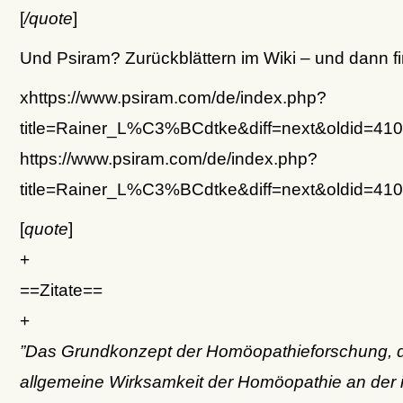
[
/quote
]
Und Psiram? Zurückblättern im Wiki – und dann f
xhttps://www.psiram.com/de/index.php?
title=Rainer_L%C3%BCdtke&diff=next&oldid=41
https://www.psiram.com/de/index.php?
title=Rainer_L%C3%BCdtke&diff=next&oldid=41
[
quote
]
+
==Zitate==
+
”Das Grundkonzept der Homöopathieforschung, d
allgemeine Wirksamkeit der Homöopathie an der i