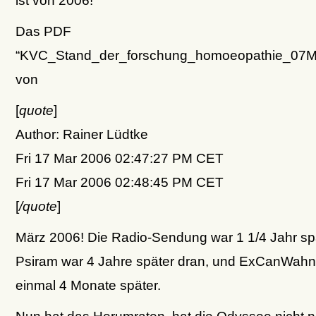
Das PDF
“KVC_Stand_der_forschung_homoeopathie_07MA
von
[
quote
]
Author: Rainer Lüdtke
Fri 17 Mar 2006 02:47:27 PM CET
Fri 17 Mar 2006 02:48:45 PM CET
[
/quote
]
März 2006! Die Radio-Sendung war 1 1/4 Jahr sp
Psiram war 4 Jahre später dran, und ExCanWah
einmal 4 Monate später.
Nun hat das Herumraten, hat die Odyssee nicht n