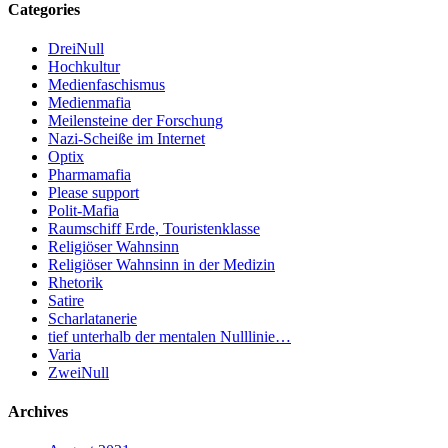
Categories
DreiNull
Hochkultur
Medienfaschismus
Medienmafia
Meilensteine der Forschung
Nazi-Scheiße im Internet
Optix
Pharmamafia
Please support
Polit-Mafia
Raumschiff Erde, Touristenklasse
Religiöser Wahnsinn
Religiöser Wahnsinn in der Medizin
Rhetorik
Satire
Scharlatanerie
tief unterhalb der mentalen Nulllinie…
Varia
ZweiNull
Archives