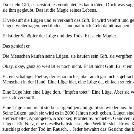
Da ist ein Gift, es zerstört, es vernichtet, es kann töten. Doch was 
sie ihm geglaubt. Das ist die Magie seines Lebens.
H verkauft die Lügen und er verkauft das Gift. Er wird verehrt und g
Lügen weitertragen, verkünden – und natürlich Geld damit machen.
Er ist der Schöpfer der Lüge und des Tods. Er ist ein Magier.
Das genießt er.
Die Menschen kaufen seine Lügen, sie kaufen sein Gift, sie vergiften s
Okay, okay, ganz so weit ist er noch nicht. Er ist nicht Gott. Er ist ei
Er, ein schäbiger Piefke, der es zu nichts, aber auch gar nichts gebrac
Menschen in der Hand. Eine Lüge hier, eine Lüge da, einfach so reing
Eine Lüge hier, eine Lüge dort. “Impfen tötet”. Eine Lüge. Aber sie v
sie sich verkauft!
Eine Lüge kann nicht sterben. Irgend jemand gräbt sie wieder aus. Im
Seine Lügen, auch sie wird es in 2000 Jahren noch geben. Lügen sind uns
Helfershelfer. Apologeten, Abzocker, Profiteure. Schieber, Ganoven, ei
Lügen. Ein Netz, eine Gesellschaftsklasse, eine Welt für sich. Er weiß
zuschlägt oder der Tod im Rausch… Jeder bewahrt das Gesicht; das ist d