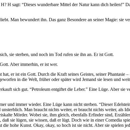
sagt H? H sagt: “Dieses wunderbare Mittel der Natur kann dich heilen!” D
eliebt. Man bewundert ihn. Das ganz Besondere an seiner Magie: sie ve
ich, sie sterben, und noch im Tod rufen sie ihn an. Er ist Gott.
n Gott. Aber immerhin, er ist wer.
ht hat, er ist ein Gott. Durch die Kraft seines Geistes, seiner Phantasie
eworfen in die Welt, früher oder später wird Jemand sie lesen und weite
erkauft sich gut. “Petroleum entgiftet die Leber.” Eine Lüge. Aber sie 
mer und immer wieder. Eine Lüge kann nicht sterben. “Dieser Edelstein
terblich. Man braucht nichts weiter, er braucht nichts weiter, als Idiot
skalte Mörder. Wobei sie, ihm gleich, ebenfalls Erfinder sind, Erzähler
, daß sie lügen, sie wissen, daß er lügt. Doch wie in einer Comedia spie
ie hohe Kunst. Okay, okay, so hoch ist sie nicht. Aber sie spielen jeder