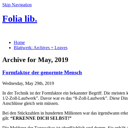
Skip Navigation
Folia lib.
Home
Blattwerk: Archives + Leaves
Archive for May, 2019
Formfaktor der genormte Mensch
Wednesday, May 29th, 2019
In der Technik ist der Formfaktor ein bekannter Begriff. Die meisten
1/2-Zoll-Laufwerk”. Davor war es das “8-Zoll-Laufwerk”. Diese Dinge
Anschlüsse gleich sein müssen.
Bei den Stückzahlen in hunderten Millionen war das irgendwann erk
gilt:
“ERKENNE DICH SELBST!”
Die Meldung der Tagesschau ist oberflächlich und dumm. Sie enhält a