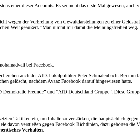
s einer dieser Accounts. Es sei nicht das erste Mal gewesen, auch viel
ht wegen der Verbreitung von Gewaltdarstellungen zu einer Geldstrafe 
ischen Welt geäußert. “Man nimmt mir damit die Meinungsfreiheit weg
imohamadvali bei Facebook.
herchen auch der AfD-Lokalpolitiker Peter Schmalenbach. Bei ihm fan
ischen gelöscht, nachdem Avaaz Facebook darauf hingewiesen hatte.
 Demokratie Freunde” und “AfD Deutschland Gruppe”. Diese Gruppen 
zten Taktiken ein, um Inhalte zu verstärken, die hauptsächlich gegen 
. Viele davon verstießen gegen Facebook-Richtlinien, dazu gehörten d
hentisches Verhalten
.