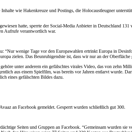
Inhalte wie Hakenkreuze und Postings, die Holocaustleugner unterstüt
ewiesen hatte, sperrte der Social-Media Anbieter in Deutschland 131
en Aufrufe verantwortlich war.
zu: “Nur wenige Tage vor den Europawahlen ertrinkt Europa in Desinf
uropa zielen. Das Beunruhigendste ist, dass wir nur an der Oberfläche 
 gehöre unter anderem ein gefälschtes virales Video, das von zehn Mi
igentlich aus einem Spielfilm, was bereits vor Jahren entlarvt wurde. Da
ich eines gefälschten Bildes dazu.
 Avaaz an Facebook gemeldet. Gesperrt wurden schließlich gut 300.
ächtige Seiten und Gruppen an Facebook. “Gemeinsam wurden sie von 