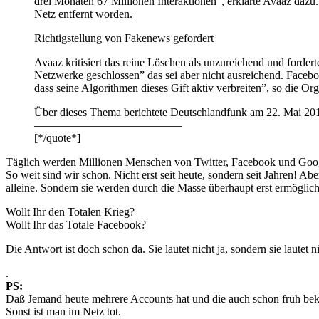
drei Monaten 67 Millionen Interaktionen”, erklärte Avaaz daz
Netz entfernt worden.
Richtigstellung von Fakenews gefordert
Avaaz kritisiert das reine Löschen als unzureichend und forder
Netzwerke geschlossen” das sei aber nicht ausreichend. Facebook
dass seine Algorithmen dieses Gift aktiv verbreiten”, so die Org
Über dieses Thema berichtete Deutschlandfunk am 22. Mai 20
—————————————
[*/quote*]
Täglich werden Millionen Menschen von Twitter, Facebook und Goo
So weit sind wir schon. Nicht erst seit heute, sondern seit Jahren! Ab
alleine. Sondern sie werden durch die Masse überhaupt erst ermöglich
Wollt Ihr den Totalen Krieg?
Wollt Ihr das Totale Facebook?
Die Antwort ist doch schon da. Sie lautet nicht ja, sondern sie lautet
.
PS:
Daß Jemand heute mehrere Accounts hat und die auch schon früh beka
Sonst ist man im Netz tot.