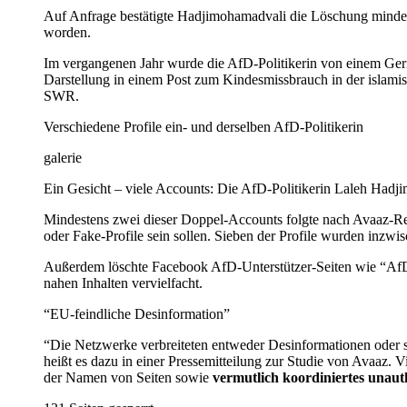
Auf Anfrage bestätigte Hadjimohamadvali die Löschung mindesten
worden.
Im vergangenen Jahr wurde die AfD-Politikerin von einem Geric
Darstellung in einem Post zum Kindesmissbrauch in der islam
SWR.
Verschiedene Profile ein- und derselben AfD-Politikerin
galerie
Ein Gesicht – viele Accounts: Die AfD-Politikerin Laleh Hadj
Mindestens zwei dieser Doppel-Accounts folgte nach Avaaz-Rec
oder Fake-Profile sein sollen. Sieben der Profile wurden inzw
Außerdem löschte Facebook AfD-Unterstützer-Seiten wie “AfD
nahen Inhalten vervielfacht.
“EU-feindliche Desinformation”
“Die Netzwerke verbreiteten entweder Desinformationen oder set
heißt es dazu in einer Pressemitteilung zur Studie von Avaaz
der Namen von Seiten sowie
vermutlich koordiniertes unaut