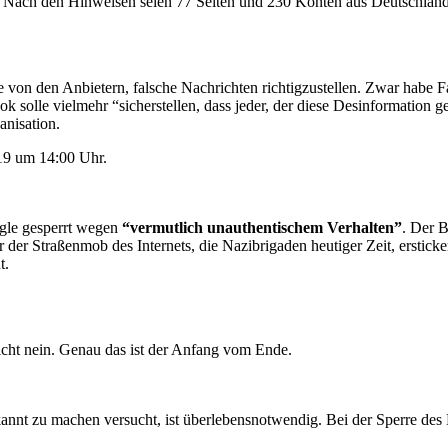
u. Nach den Hinweisen seien 77 Seiten und 230 Konten aus Deutschland,
te von den Anbietern, falsche Nachrichten richtigzustellen. Zwar habe 
 solle vielmehr “sicherstellen, dass jeder, der diese Desinformation ge
anisation.
19 um 14:00 Uhr.
gle gesperrt wegen
“vermutlich unauthentischem Verhalten”
. Der B
er der Straßenmob des Internets, die Nazibrigaden heutiger Zeit, erstic
t.
 nicht nein. Genau das ist der Anfang vom Ende.
nnt zu machen versucht, ist überlebensnotwendig. Bei der Sperre des