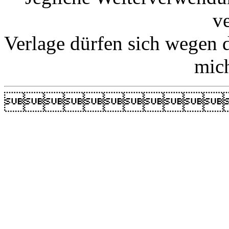
v
Verlage dürfen sich wegen 
mic
