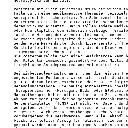
Neuroleptika zum Einsatz.

Patienten mit einer Trigeminus-Neuralgie werden in
Fälle durch eine medikamentöse Therapie, beispiels
Antiepileptika, schmerzfrei. Von Schmerzmitteln pr
Patienten nicht, da die Blitz-Attacken schon lange
deren Wirkung einsetzt. Darum sollen andere Medika
oder Neuroleptika, den Schmerzen vorbeugen. Greife
lässt die Wirkung der Arzneimittel nach, können al
neurochirurgische Eingriffe die Schmerzen lindern.
werden etwa Nervenknoten durch Hitze zerstört (The
Kunststoffplättchen eingeführt, die den Druck von 
Trigeminus-Nerv nehmen sollen.

Die Zosterneuralgie nach einer Gesichtsrose kann b
der Patienten zumindest gelindert werden. Mittel d
trizyklische Antidepressiva und Antiepileptika. 

Bei Wirbelsäulen-Kopfschmerz ruhen die meisten The
ungesichertem Fundament. Wissenschaftliche Studien
gibt es darum keine gesicherte, dauerhaft erfolgre
Behandlungsmethode. Die häufig eingesetzten physik
Therapiemaßnahmen (Massagen, Bäder oder Elektrothe
Manualtherapie helfen oft nur für kurze Zeit. Auch
Akupunktur oder jene der so genannten transkutanen
Nervenstimulation (TENS) ist nicht von Dauer. Um d
wenigstens zu lindern, werden diese Ansätze häufig
eingesetzt. Auch verhaltenstherapeutische Strategi
vorübergehend die Beschwerden. Wenn alle Behandlun
bleibt als letzter Ausweg für Patienten, die von s
gequält werden oder unter häufigen Attacken leiden