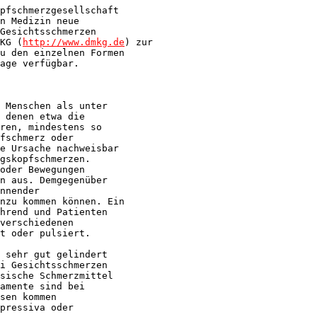
pfschmerzgesellschaft

n Medizin neue

Gesichtsschmerzen

KG (
http://www.dmkg.de
) zur

u den einzelnen Formen

age verfügbar.

 Menschen als unter

 denen etwa die

ren, mindestens so

fschmerz oder

e Ursache nachweisbar

gskopfschmerzen.

oder Bewegungen

n aus. Demgegenüber

nnender

nzu kommen können. Ein

hrend und Patienten

verschiedenen

t oder pulsiert.

 sehr gut gelindert

i Gesichtsschmerzen

sische Schmerzmittel

amente sind bei

sen kommen

pressiva oder
