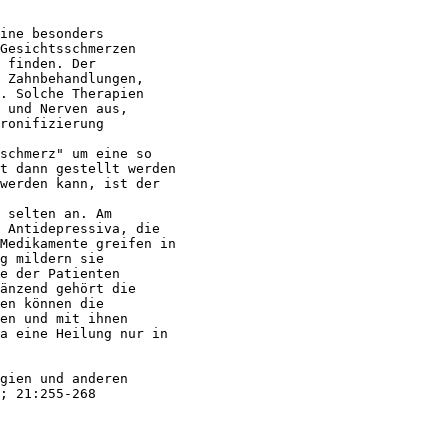
ine besonders

Gesichtsschmerzen

 finden. Der

 Zahnbehandlungen,

. Solche Therapien

 und Nerven aus,

ronifizierung

schmerz" um eine so

t dann gestellt werden

werden kann, ist der

 selten an. Am

 Antidepressiva, die

Medikamente greifen in

g mildern sie

e der Patienten

änzend gehört die

en können die

en und mit ihnen

a eine Heilung nur in

gien und anderen

; 21:255-268
