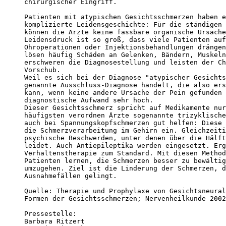
chirurgischer Eingriff. 

Patienten mit atypischen Gesichtsschmerzen haben e
komplizierte Leidensgeschichte: Für die ständigen 
können die Ärzte keine fassbare organische Ursache
Leidensdruck ist so groß, dass viele Patienten auf
Ohroperationen oder Injektionsbehandlungen drängen
lösen häufig Schäden an Gelenken, Bändern, Muskeln
erschweren die Diagnosestellung und leisten der Ch
Vorschub. 

Weil es sich bei der Diagnose "atypischer Gesichts
genannte Ausschluss-Diagnose handelt, die also ers
kann, wenn keine andere Ursache der Pein gefunden 
diagnostische Aufwand sehr hoch. 

Dieser Gesichtsschmerz spricht auf Medikamente nur
häufigsten verordnen Ärzte sogenannte trizyklische
auch bei Spannungskopfschmerzen gut helfen: Diese 
die Schmerzverarbeitung im Gehirn ein. Gleichzeiti
psychische Beschwerden, unter denen über die Hälft
leidet. Auch Antiepileptika werden eingesetzt. Erg
Verhaltenstherapie zum Standard. Mit diesen Method
Patienten lernen, die Schmerzen besser zu bewältig
umzugehen. Ziel ist die Linderung der Schmerzen, d
Ausnahmefällen gelingt. 

Quelle: Therapie und Prophylaxe von Gesichtsneural
Formen der Gesichtsschmerzen; Nervenheilkunde 2002
Pressestelle:

Barbara Ritzert
