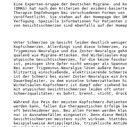
Eine Experten-Gruppe der Deutschen Migräne- und Ko
(DMKG) hat nach den Kriterien der evidenz-basierte
Therapie-Empfehungen bei verschiedenen Formen von 
veröffentlicht. Sie stehen auf der Homepage der DM
Verfügung. Spezielle Informationen für Patienten z
von Gesichtsschmerzen sind ebenfalls auf der Homep
Unter Schmerzen im Gesicht leiden deutlich weniger
Kopfschmerzen. Allerdings sind diese Schmerzen, zu
Trigeminus-Neuralgie und die Zoster-Neuralgie gehö
quälend wie Migräne-Attacken. Und Wirbelsäulen-Kop
atypische Gesichtsschmerzen, für die keine fassbar
ist, peinigen ihre Opfer nicht weniger als Spannun
Bei einer Trigeminus-Neuralgie lösen äußere Reize 
blitzartig einschießende, elektrisierende Schmerze
ist der Schmerz bei einer Zoster-Neuralgie ein bre
Dauerbegleiter, zu dem einzelne Schmerzattacken hi
Wirbelsäulen-Kopfschmerz ist dumpf oder ziehend-bo
mit atypischen Gesichtsschmerzen leiden oft unter 
Schmerzqualitäten: es bohrt, brennt, sticht, drück
Während die Pein der meisten Kopfschmerz-Patienten
werden kann, fallen die therapeutischen Erfolge be
oft bescheidener aus. Bei allen Formen werden klas
nur in Ausnahmefällen eingesetzt. Denn diese Medik
Gesichtsschmerzen meistens nicht wirksam. Stattdes
beispielsweise Antiepileptika, trizyklische Antide