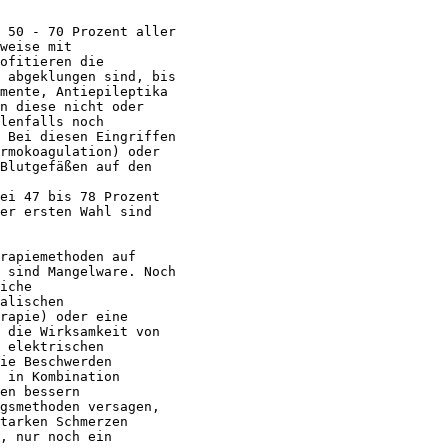
 50 - 70 Prozent aller

weise mit

ofitieren die

 abgeklungen sind, bis

mente, Antiepileptika

n diese nicht oder

lenfalls noch

 Bei diesen Eingriffen

rmokoagulation) oder

Blutgefäßen auf den

ei 47 bis 78 Prozent

er ersten Wahl sind

rapiemethoden auf

 sind Mangelware. Noch

iche

alischen

rapie) oder eine

 die Wirksamkeit von

 elektrischen

ie Beschwerden

 in Kombination

en bessern

gsmethoden versagen,

tarken Schmerzen

, nur noch ein
