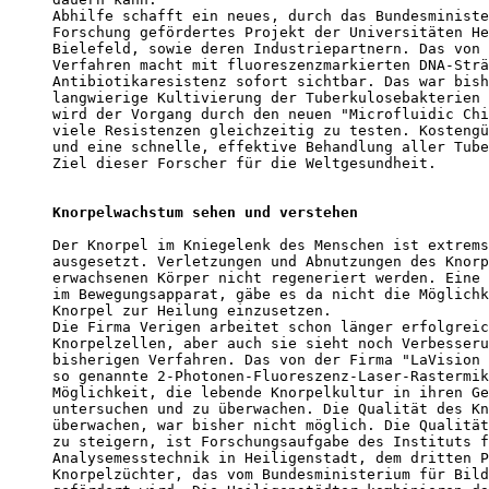
Abhilfe schafft ein neues, durch das Bundesministe
Forschung gefördertes Projekt der Universitäten He
Bielefeld, sowie deren Industriepartnern. Das von 
Verfahren macht mit fluoreszenzmarkierten DNA-Strä
Antibiotikaresistenz sofort sichtbar. Das war bish
langwierige Kultivierung der Tuberkulosebakterien 
wird der Vorgang durch den neuen "Microfluidic Chi
viele Resistenzen gleichzeitig zu testen. Kostengü
und eine schnelle, effektive Behandlung aller Tube
Ziel dieser Forscher für die Weltgesundheit.

Knorpelwachstum sehen und verstehen
Der Knorpel im Kniegelenk des Menschen ist extrems
ausgesetzt. Verletzungen und Abnutzungen des Knorp
erwachsenen Körper nicht regeneriert werden. Eine 
im Bewegungsapparat, gäbe es da nicht die Möglichk
Knorpel zur Heilung einzusetzen.

Die Firma Verigen arbeitet schon länger erfolgreic
Knorpelzellen, aber auch sie sieht noch Verbesseru
bisherigen Verfahren. Das von der Firma "LaVision 
so genannte 2-Photonen-Fluoreszenz-Laser-Rastermik
Möglichkeit, die lebende Knorpelkultur in ihren Ge
untersuchen und zu überwachen. Die Qualität des Kn
überwachen, war bisher nicht möglich. Die Qualität
zu steigern, ist Forschungsaufgabe des Instituts f
Analysemesstechnik in Heiligenstadt, dem dritten P
Knorpelzüchter, das vom Bundesministerium für Bild