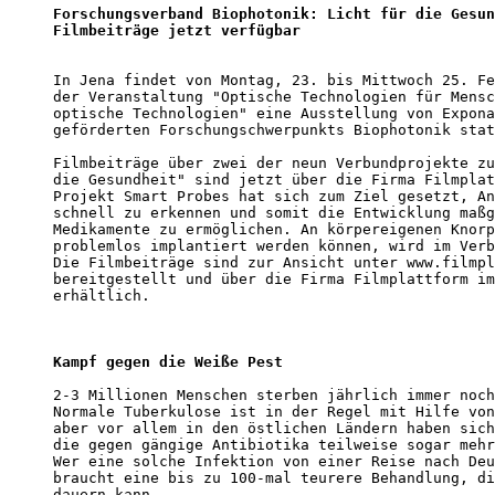
Forschungsverband Biophotonik: Licht für die Gesun
Filmbeiträge jetzt verfügbar
In Jena findet von Montag, 23. bis Mittwoch 25. Fe
der Veranstaltung "Optische Technologien für Mensc
optische Technologien" eine Ausstellung von Expona
geförderten Forschungschwerpunkts Biophotonik stat
Filmbeiträge über zwei der neun Verbundprojekte zu
die Gesundheit" sind jetzt über die Firma Filmplat
Projekt Smart Probes hat sich zum Ziel gesetzt, An
schnell zu erkennen und somit die Entwicklung maßg
Medikamente zu ermöglichen. An körpereigenen Knorp
problemlos implantiert werden können, wird im Verb
Die Filmbeiträge sind zur Ansicht unter www.filmpl
bereitgestellt und über die Firma Filmplattform im
erhältlich.

Kampf gegen die Weiße Pest
2-3 Millionen Menschen sterben jährlich immer noch
Normale Tuberkulose ist in der Regel mit Hilfe von
aber vor allem in den östlichen Ländern haben sich
die gegen gängige Antibiotika teilweise sogar mehr
Wer eine solche Infektion von einer Reise nach Deu
braucht eine bis zu 100-mal teurere Behandlung, di
dauern kann. 
