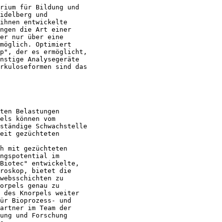
rium für Bildung und

idelberg und

ihnen entwickelte

ngen die Art einer

er nur über eine

möglich. Optimiert

p", der es ermöglicht,

nstige Analysegeräte

rkuloseformen sind das

ten Belastungen

els können vom

ständige Schwachstelle

eit gezüchteten

h mit gezüchteten

ngspotential im

Biotec" entwickelte,

roskop, bietet die

websschichten zu

orpels genau zu

 des Knorpels weiter

ür Bioprozess- und

artner im Team der

ung und Forschung
