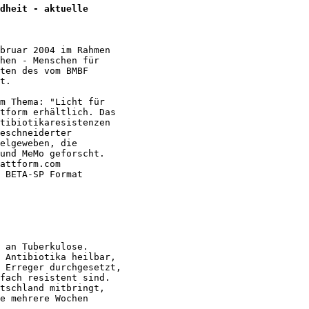
dheit - aktuelle

bruar 2004 im Rahmen

hen - Menschen für

ten des vom BMBF

t. 

m Thema: "Licht für

tform erhältlich. Das

tibiotikaresistenzen

eschneiderter

elgeweben, die

und MeMo geforscht.

attform.com

 BETA-SP Format

 an Tuberkulose.

 Antibiotika heilbar,

 Erreger durchgesetzt,

fach resistent sind.

tschland mitbringt,

e mehrere Wochen
