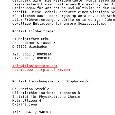
gefördert wird. Die Heiligenstädter kombinieren da
Laser-Rastermikroskop mit einem Bioreaktor, der di
Bedingungen für Anzüchtung und Kultivierung der Kn
schafft. Diese Technik bedeutet einen wichtigen Sc
künstlichen Haut- oder Organimplantaten. Auch Arth
aller Frühverrentungen, dürfte so in wenigen Jahre
gewaltige Entlastung für unsere Sozialsysteme.

Kontakt Filmbeiträge:

FILMplattform GmbH

Erbenheimer Strasse 5

D-65191 Wiesbaden

Tel: 0611 / 8903814

Fax: 0611 / 8903815

info@filmplattform.com
http://www.filmplattform.com
Kontakt Forschungsverband Biophotonik:

Dr. Marion Strehle

Öffentlichkeitsarbeit Biophotonik

Institut für Physikalische Chemie

Helmholtzweg 4

D-07743 Jena

Tel: 03641 / 948367
