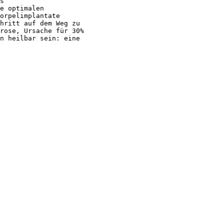
s

e optimalen

orpelimplantate

hritt auf dem Weg zu

rose, Ursache für 30%

n heilbar sein: eine
