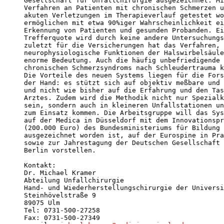
Gesellschaft für Unfallchirurgie ausgezeichnet. Mi
Verfahren an Patienten mit chronischen Schmerzen u
akuten Verletzungen im Therapieverlauf getestet wo
ermöglichen mit etwa 90%iger Wahrscheinlichkeit ei
Erkennung von Patienten und gesunden Probanden. Ei
Trefferquote wird durch keine andere Untersuchungs
zuletzt für die Versicherungen hat das Verfahren, 
neurophysiologische Funktionen der Halswirbelsäule
enorme Bedeutung. Auch die häufig unbefriedigende 
chronischen Schmerzsyndroms nach Schleudertrauma k
Die Vorteile des neuen Systems liegen für die Fors
der Hand: es stützt sich auf objektiv meßbare und 
und nicht wie bisher auf die Erfahrung und den Tas
Arztes. Zudem wird die Methodik nicht nur Spezialk
sein, sondern auch in kleineren Unfallstationen un
zum Einsatz kommen. Die Arbeitsgruppe will das Sys
auf der Medica in Düsseldorf mit dem Innovationspr
(200.000 Euro) des Bundesministeriums für Bildung 
ausgezeichnet worden ist, auf der Eurospine in Pra
sowie zur Jahrestagung der Deutschen Gesellschaft 
Berlin vorstellen.

Kontakt: 

Dr. Michael Kramer

Abteilung Unfallchirurgie 

Hand- und Wiederherstellungschirurgie der Universi
Steinhövelstraße 9

89075 Ulm

Tel: 0731-500-27258

Fax: 0731-500-27349
