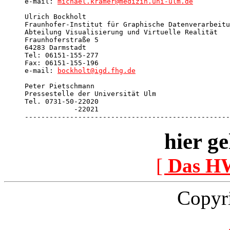
e-mail: 
michael.kramer@medizin.uni-ulm.de
Ulrich Bockholt

Fraunhofer-Institut für Graphische Datenverarbeitu
Abteilung Visualisierung und Virtuelle Realität

Fraunhoferstraße 5

64283 Darmstadt

Tel: 06151-155-277

Fax: 06151-155-196

e-mail: 
bockholt@igd.fhg.de
Peter Pietschmann

Pressestelle der Universität Ulm

Tel. 0731-50-22020 

            -22021

--------------------------------------------------
hier ge
[
Das H
Copyr