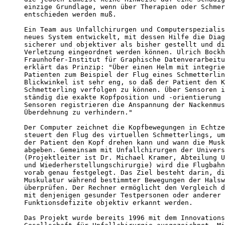
einzige Grundlage, wenn über Therapien oder Schmer
entschieden werden muß.

Ein Team aus Unfallchirurgen und Computerspezialis
neues System entwickelt, mit dessen Hilfe die Diag
sicherer und objektiver als bisher gestellt und di
Verletzung eingeordnet werden können. Ulrich Bockh
Fraunhofer-Institut für Graphische Datenverarbeitu
erklärt das Prinzip: "Über einen Helm mit integrie
Patienten zum Beispiel der Flug eines Schmetterlin
Blickwinkel ist sehr eng, so daß der Patient den K
Schmetterling verfolgen zu können. Über Sensoren i
ständig die exakte Kopfposition und -orientierung 
Sensoren registrieren die Anspannung der Nackenmus
Überdehnung zu verhindern."

Der Computer zeichnet die Kopfbewegungen in Echtze
steuert den Flug des virtuellen Schmetterlings, um
der Patient den Kopf drehen kann und wann die Musk
abgeben. Gemeinsam mit Unfallchirurgen der Univers
(Projektleiter ist Dr. Michael Kramer, Abteilung U
und Wiederherstellungschirurgie) wird die Flugbahn
vorab genau festgelegt. Das Ziel besteht darin, di
Muskulatur während bestimmter Bewegungen der Halsw
überprüfen. Der Rechner ermöglicht den Vergleich d
mit denjenigen gesunder Testpersonen oder anderer 
Funktionsdefizite objektiv erkannt werden.

Das Projekt wurde bereits 1996 mit dem Innovations