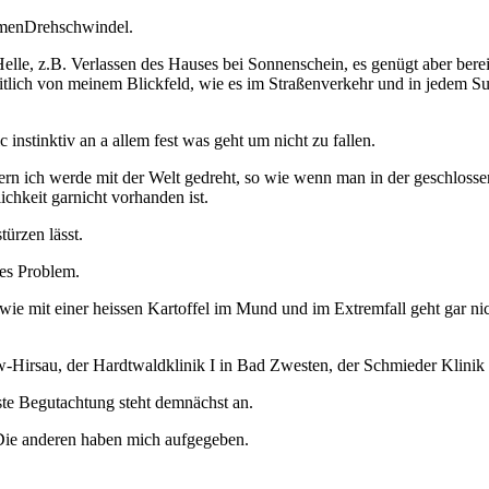
remenDrehschwindel.
lle, z.B. Verlassen des Hauses bei Sonnenschein, es genügt aber bere
itlich von meinem Blickfeld, wie es im Straßenverkehr und in jedem Su
nstinktiv an a allem fest was geht um nicht zu fallen.
ndern ich werde mit der Welt gedreht, so wie wenn man in der geschloss
ichkeit garnicht vorhanden ist.
türzen lässt.
ßes Problem.
re wie mit einer heissen Kartoffel im Mund und im Extremfall geht gar n
Hirsau, der Hardtwaldklinik I in Bad Zwesten, der Schmieder Klinik
hste Begutachtung steht demnächst an.
 Die anderen haben mich aufgegeben.