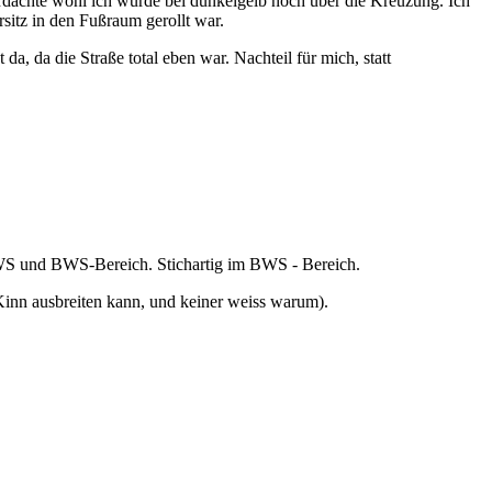
erdachte wohl ich würde bei dunkelgelb noch über die Kreuzung. Ich
itz in den Fußraum gerollt war.
, da die Straße total eben war. Nachteil für mich, statt
HWS und BWS-Bereich. Stichartig im BWS - Bereich.
 Kinn ausbreiten kann, und keiner weiss warum).