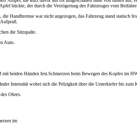
rr Ampel, die kurz davor auf rot umgeschalten hatte von hinten auf, 
pfel bückte, der durch die Verzögerung des Fahrzeuges vom Beifahrers
ie Handbremse war nicht angezogen, das Fahrzeug stand statisch fest da
Aufprall.
hen die Sitzspalte.
em Auto.
 Kopf mit beiden Händen fest.Schmerzen beim Bewegen des Kopfes im 
lnder Intensität wobei sich die Pelzigkeit über die Unterkiefer bis zum
 des Ohres.
erzen im