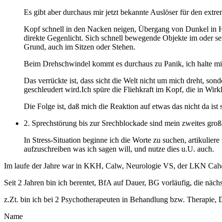
Es gibt aber durchaus mir jetzt bekannte Auslöser für den ext
Kopf schnell in den Nacken neigen, Übergang von Dunkel in He
direkte Gegenlicht. Sich schnell bewegende Objekte im oder se
Grund, auch im Sitzen oder Stehen.
Beim Drehschwindel kommt es durchaus zu Panik, ich halte mic i
Das verrückte ist, dass sicht die Welt nicht um mich dreht, so
geschleudert wird.Ich spüre die Fliehkraft im Kopf, die in Wirkl
Die Folge ist, daß mich die Reaktion auf etwas das nicht da ist s
2. Sprechstörung bis zur Srechblockade sind mein zweites gro
In Stress-Situation beginne ich die Worte zu suchen, artikulie
aufzuschreiben was ich sagen will, und nutze dies u.U. auch.
Im laufe der Jahre war in KKH, Calw, Neurologie VS, der LKN Calw-
Seit 2 Jahren bin ich berentet, BfA auf Dauer, BG vorläufig, die näc
z.Zt. bin ich bei 2 Psychotherapeuten in Behandlung bzw. Therapie,
Name