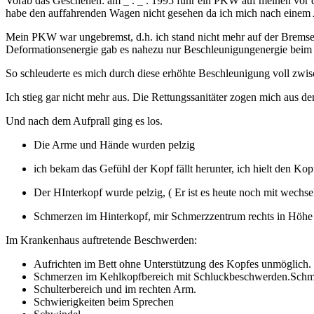
Vorab das Geschehen: am _ . _ . 1995 fuhr ein PKW auf meinen vor de
habe den auffahrenden Wagen nicht gesehen da ich mich nach einem A
Mein PKW war ungebremst, d.h. ich stand nicht mehr auf der Bremse, d
Deformationsenergie gab es nahezu nur Beschleunigungenergie beim 
So schleuderte es mich durch diese erhöhte Beschleunigung voll zwisc
Ich stieg gar nicht mehr aus. Die Rettungssanitäter zogen mich aus d
Und nach dem Aufprall ging es los.
Die Arme und Hände wurden pelzig
ich bekam das Gefühl der Kopf fällt herunter, ich hielt den
Der HInterkopf wurde pelzig, ( Er ist es heute noch mit wechse
Schmerzen im Hinterkopf, mir Schmerzzentrum rechts in Höhe
Im Krankenhaus auftretende Beschwerden:
Aufrichten im Bett ohne Unterstützung des Kopfes unmöglich.
Schmerzen im Kehlkopfbereich mit Schluckbeschwerden.Schm
Schulterbereich und im rechten Arm.
Schwierigkeiten beim Sprechen