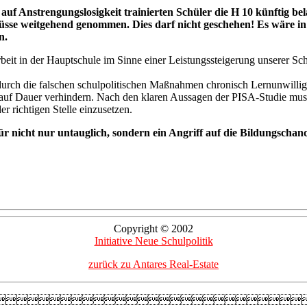
auf Anstrengungslosigkeit trainierten Schüler die H 10 künftig be
lüsse weitgehend genommen. Dies darf nicht geschehen! Es wäre i
n.
eit in der Hauptschule im Sinne einer Leistungssteigerung unserer Sch
urch die falschen schulpolitischen Maßnahmen chronisch Lernunwillige 
r auf Dauer verhindern. Nach den klaren Aussagen der PISA-Studie muss
r richtigen Stelle einzusetzen.
r nicht nur untauglich, sondern ein Angriff auf die Bildungschan
Copyright © 2002
Initiative Neue Schulpolitik
zurück zu Antares Real-Estate
