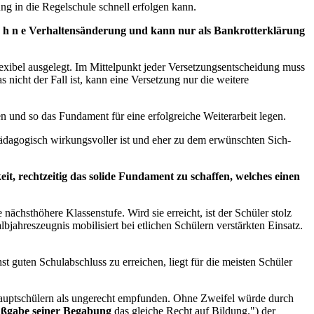
g in die Regelschule schnell erfolgen kann.
 o h n e Verhaltensänderung und kann nur als Bankrotterklärung
exibel ausgelegt. Im Mittelpunkt jeder Versetzungsentscheidung muss
nicht der Fall ist, kann eine Versetzung nur die weitere
n und so das Fundament für eine erfolgreiche Weiterarbeit legen.
pädagogisch wirkungsvoller ist und eher zu dem erwünschten Sich-
t, rechtzeitig das solide Fundament zu schaffen, welches einen
ächsthöhere Klassenstufe. Wird sie erreicht, ist der Schüler stolz
jahreszeugnis mobilisiert bei etlichen Schülern verstärkten Einsatz.
t guten Schulabschluss zu erreichen, liegt für die meisten Schüler
 Hauptschülern als ungerecht empfunden. Ohne Zweifel würde durch
ßgabe seiner Begabung
das gleiche Recht auf Bildung.") der