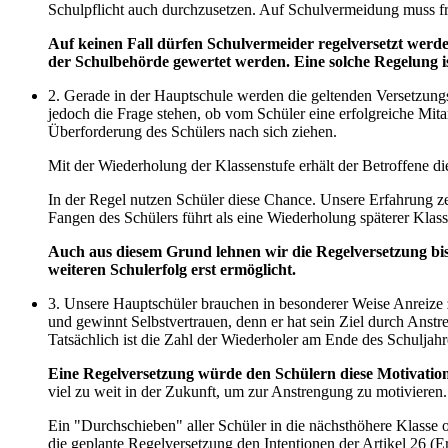
Schulpflicht auch durchzusetzen. Auf Schulvermeidung muss frü
Auf keinen Fall dürfen Schulvermeider regelversetzt werd
der Schulbehörde gewertet werden. Eine solche Regelung 
2. Gerade in der Hauptschule werden die geltenden Versetzungs
jedoch die Frage stehen, ob vom Schüler eine erfolgreiche Mita
Überforderung des Schülers nach sich ziehen.
Mit der Wiederholung der Klassenstufe erhält der Betroffene di
In der Regel nutzen Schüler diese Chance. Unsere Erfahrung z
Fangen des Schülers führt als eine Wiederholung späterer Klass
Auch aus diesem Grund lehnen wir die Regelversetzung bis 
weiteren Schulerfolg erst ermöglicht.
3. Unsere Hauptschüler brauchen in besonderer Weise Anreize zu
und gewinnt Selbstvertrauen, denn er hat sein Ziel durch Anstr
Tatsächlich ist die Zahl der Wiederholer am Ende des Schuljahr
Eine Regelversetzung würde den Schülern diese Motivation
viel zu weit in der Zukunft, um zur Anstrengung zu motivieren.
Ein "Durchschieben" aller Schüler in die nächsthöhere Klasse
die geplante Regelversetzung den Intentionen der Artikel 26 (E