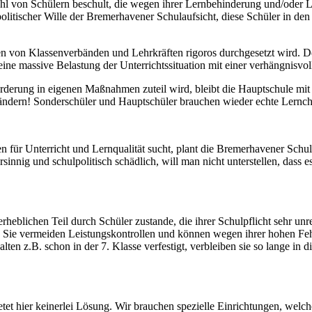
ahl von Schülern beschult, die wegen ihrer Lernbehinderung und/oder 
n politischer Wille der Bremerhavener Schulaufsicht, diese Schüler in d
 von Klassenverbänden und Lehrkräften rigoros durchgesetzt wird. Der 
 eine massive Belastung der Unterrichtssituation mit einer verhängnis
rderung in eigenen Maßnahmen zuteil wird, bleibt die Hauptschule mit
s ändern! Sonderschüler und Hauptschüler brauchen wieder echte Lernc
en für Unterricht und Lernqualität sucht, plant die Bremerhavener Schul
innig und schulpolitisch schädlich, will man nicht unterstellen, dass e
heblichen Teil durch Schüler zustande, die ihrer Schulpflicht sehr un
. Sie vermeiden Leistungskontrollen und können wegen ihrer hohen Fehl
 z.B. schon in der 7. Klasse verfestigt, verbleiben sie so lange in dies
hier keinerlei Lösung. Wir brauchen spezielle Einrichtungen, welche 