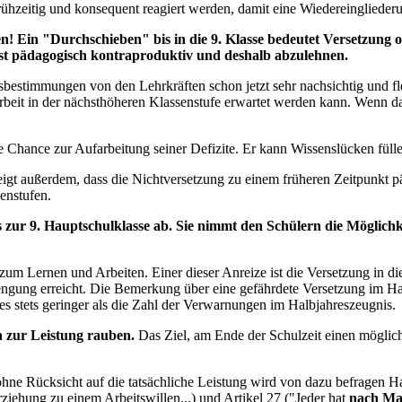
hzeitig und konsequent reagiert werden, damit eine Wiedereingliederun
en! Ein "Durchschieben" bis in die 9. Klasse bedeutet Versetzung
ist pädagogisch kontraproduktiv und deshalb abzulehnen.
bestimmungen von den Lehrkräften schon jetzt sehr nachsichtig und fl
rbeit in der nächsthöheren Klassenstufe erwartet werden kann. Wenn das 
e Chance zur Aufarbeitung seiner Defizite. Er kann Wissenslücken fülle
eigt außerdem, dass die Nichtversetzung zu einem früheren Zeitpunkt 
enstufen.
zur 9. Hauptschulklasse ab. Sie nimmt den Schülern die Möglichkei
m Lernen und Arbeiten. Einer dieser Anreize ist die Versetzung in die n
engung erreicht. Die Bemerkung über eine gefährdete Versetzung im Halb
es stets geringer als die Zahl der Verwarnungen im Halbjahreszeugnis.
 zur Leistung rauben.
Das Ziel, am Ende der Schulzeit einen möglichs
 ohne Rücksicht auf die tatsächliche Leistung wird von dazu befragen
rziehung zu einem Arbeitswillen...) und Artikel 27 ("Jeder hat
nach Ma