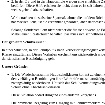
2. In der OS und in der Hauptschule werden eine erhebliche Z
bedürfen. Diese Hilfe erhalten sie nicht, denn es ist seit Jahre
weitestgehend abzuschaffen.
Wir betrachten dies als eine Sparmaßnahme, die auf dem Rücken
nachweisen ließe, ist nie erkennbar geworden, aber stattdessen
Solange Sonderschülern nicht wieder die für sie notwendige Fö
Makel einer "Restschule" behaftet. Das muss sich schnellsten
Der geplante Schulversuch:
In einer Situation, in der Schulpolitik nach Verbesserungsmöglichkeit
Klasse einzuführen. Dieses Vorhaben erscheint uns pädagogisch widers
der statistischen Beschönigung geht.
Unsere Gründe:
1. Die Wiederholerzahl in Hauptschulklassen kommt zu einem er
den vielfältigen Bemühungen ihrer Lehrkräfte meist hartnäckig
zwangsläufig wiederholen. Hat sich das Schulvermeidungsverhalten
Schule ohne Abschluss verlassen.
Diese Situation bedarf dringend eines anderen Vorgehens.
Die bremische Regelung zum Umgang mit Schulvermeidern bietet 