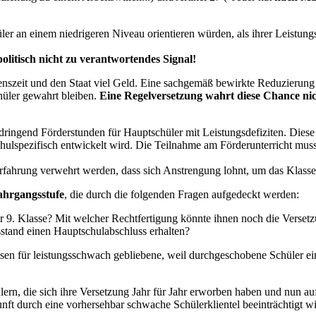
er an einem niedrigeren Niveau orientieren würden, als ihrer Leistungsfä
olitisch nicht zu verantwortendes Signal!
enszeit und den Staat viel Geld. Eine sachgemäß bewirkte Reduzierung
hüler gewahrt bleiben.
Eine Regelversetzung wahrt diese Chance nich
dringend Förderstunden für Hauptschüler mit Leistungsdefiziten. Die
ulspezifisch entwickelt wird. Die Teilnahme am Förderunterricht muss
rfahrung verwehrt werden, dass sich Anstrengung lohnt, um das Klassen
Jahrgangsstufe
, die durch die folgenden Fragen aufgedeckt werden:
r 9. Klasse? Mit welcher Rechtfertigung könnte ihnen noch die Verset
sstand einen Hauptschulabschluss erhalten?
n für leistungsschwach gebliebene, weil durchgeschobene Schüler ein
ern, die sich ihre Versetzung Jahr für Jahr erworben haben und nun auf
nft durch eine vorhersehbar schwache Schülerklientel beeinträchtigt w