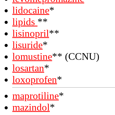
lidocaine
*
lipids
**
lisinopril
**
lisuride
*
lomustine
** (CCNU)
losartan
*
loxoprofen
*
maprotiline
*
mazindol
*