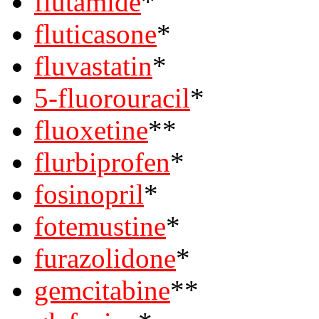
flutamide
*
fluticasone
*
fluvastatin
*
5-fluorouracil
*
fluoxetine
**
flurbiprofen
*
fosinopril
*
fotemustine
*
furazolidone
*
gemcitabine
**