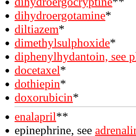
dihydroergocryptine
**
dihydroergotamine
*
diltiazem
*
dimethylsulphoxide
*
diphenylhydantoin, see 
docetaxel
*
dothiepin
*
doxorubicin
*
enalapril
**
epinephrine, see
adrenali