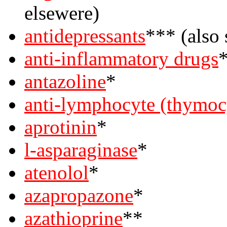
elsewere)
antidepressants
*** (also 
anti-inflammatory drugs
*
antazoline
*
anti-lymphocyte (thymoc
aprotinin
*
l-asparaginase
*
atenolol
*
azapropazone
*
azathioprine
**