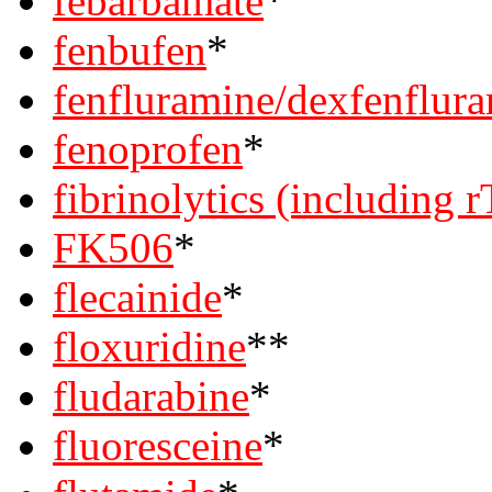
febarbamate
*
fenbufen
*
fenfluramine/dexfenflur
fenoprofen
*
fibrinolytics (including 
FK506
*
flecainide
*
floxuridine
**
fludarabine
*
fluoresceine
*