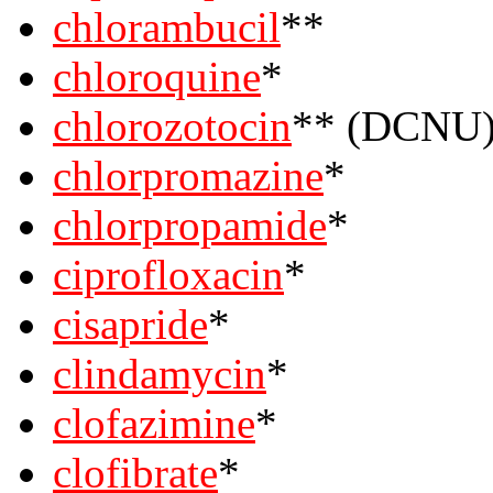
chlorambucil
**
chloroquine
*
chlorozotocin
** (DCNU
chlorpromazine
*
chlorpropamide
*
ciprofloxacin
*
cisapride
*
clindamycin
*
clofazimine
*
clofibrate
*