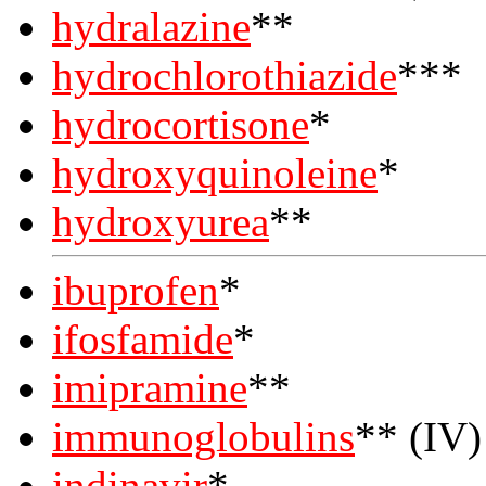
hydralazine
**
hydrochlorothiazide
***
hydrocortisone
*
hydroxyquinoleine
*
hydroxyurea
**
ibuprofen
*
ifosfamide
*
imipramine
**
immunoglobulins
** (IV)
indinavir
*