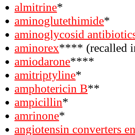
almitrine
*
aminoglutethimide
*
aminoglycosid antibiotic
aminorex
**** (recalled i
amiodarone
****
amitriptyline
*
amphotericin B
**
ampicillin
*
amrinone
*
angiotensin converters e