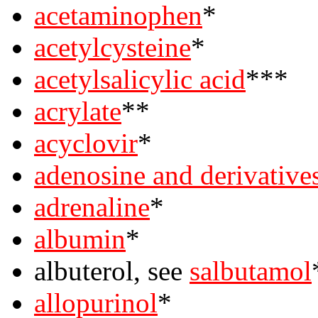
acetaminophen
*
acetylcysteine
*
acetylsalicylic acid
***
acrylate
**
acyclovir
*
adenosine and derivative
adrenaline
*
albumin
*
albuterol, see
salbutamol
allopurinol
*