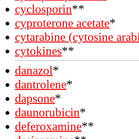
cyclosporin
**
cyproterone acetate
*
cytarabine (cytosine ara
cytokines
**
danazol
*
dantrolene
*
dapsone
*
daunorubicin
*
deferoxamine
**