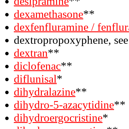
desipramine
**
dexamethasone
**
dexfenfluramine / fenflu
dextropropoxyphene, se
dextran
**
diclofenac
**
diflunisal
*
dihydralazine
**
dihydro-5-azacytidine
**
dihydroergocristine
*