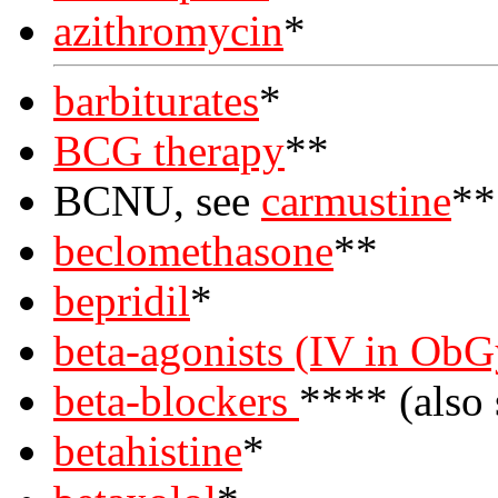
azithromycin
*
barbiturates
*
BCG therapy
**
BCNU, see
carmustine
**
beclomethasone
**
bepridil
*
beta-agonists (IV in ObG
beta-blockers
**** (also 
betahistine
*