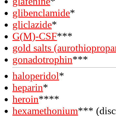
glafenine
*
glibenclamide
*
gliclazide
*
G(M)-CSF
***
gold salts (aurothiopropa
gonadotrophin
***
haloperidol
*
heparin
*
heroin
****
hexamethonium
*** (dis