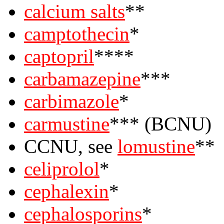
calcium salts
**
camptothecin
*
captopril
****
carbamazepine
***
carbimazole
*
carmustine
*** (BCNU)
CCNU, see
lomustine
**
celiprolol
*
cephalexin
*
cephalosporins
*