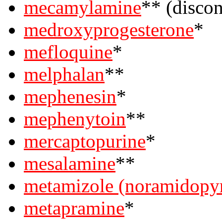
mecamylamine
** (disco
medroxyprogesterone
*
mefloquine
*
melphalan
**
mephenesin
*
mephenytoin
**
mercaptopurine
*
mesalamine
**
metamizole (noramidopyr
metapramine
*