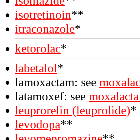
isoniazide
**
isotretinoin
**
itraconazole
*
ketorolac
*
labetalol
*
lamoxactam: see
moxala
latamoxef: see
moxalact
leuprorelin (leuprolide)
*
levodopa
**
levomepromazine
**