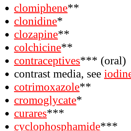
clomiphene
**
clonidine
*
clozapine
**
colchicine
**
contraceptives
*** (oral)
contrast media, see
iodin
cotrimoxazole
**
cromoglycate
*
curares
***
cyclophosphamide
***