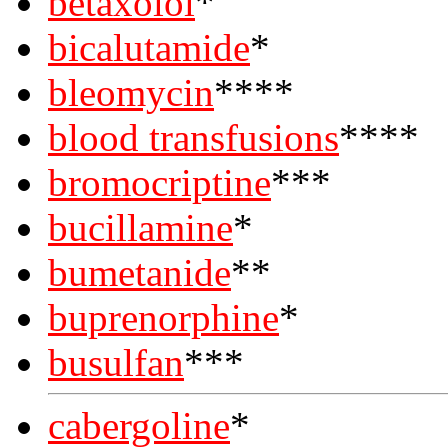
betaxolol
*
bicalutamide
*
bleomycin
****
blood transfusions
****
bromocriptine
***
bucillamine
*
bumetanide
**
buprenorphine
*
busulfan
***
cabergoline
*