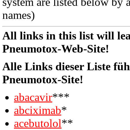
system are listed below by a
names)
All links in this list will l
Pneumotox-Web-Site!
Alle Links dieser Liste füh
Pneumotox-Site!
abacavir
***
abciximab
*
acebutolol
**