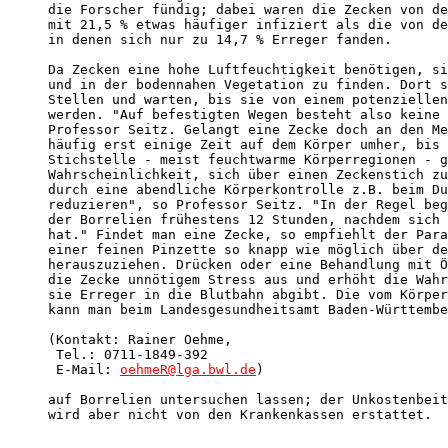
die Forscher fündig; dabei waren die Zecken von de
mit 21,5 % etwas häufiger infiziert als die von de
in denen sich nur zu 14,7 % Erreger fanden. 

Da Zecken eine hohe Luftfeuchtigkeit benötigen, si
und in der bodennahen Vegetation zu finden. Dort s
Stellen und warten, bis sie von einem potenziellen
werden. "Auf befestigten Wegen besteht also keine 
Professor Seitz. Gelangt eine Zecke doch an den Me
häufig erst einige Zeit auf dem Körper umher, bis 
Stichstelle - meist feuchtwarme Körperregionen - g
Wahrscheinlichkeit, sich über einen Zeckenstich zu
durch eine abendliche Körperkontrolle z.B. beim Du
reduzieren", so Professor Seitz. "In der Regel beg
der Borrelien frühestens 12 Stunden, nachdem sich 
hat." Findet man eine Zecke, so empfiehlt der Para
einer feinen Pinzette so knapp wie möglich über de
herauszuziehen. Drücken oder eine Behandlung mit Ö
die Zecke unnötigem Stress aus und erhöht die Wahr
sie Erreger in die Blutbahn abgibt. Die vom Körper
kann man beim Landesgesundheitsamt Baden-Württembe
(Kontakt: Rainer Oehme, 

 Tel.: 0711-1849-392 

 E-Mail: 
oehmeR@lga.bwl.de
)

auf Borrelien untersuchen lassen; der Unkostenbeit
wird aber nicht von den Krankenkassen erstattet.
