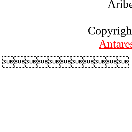
Arib
Copyrigh
Antare
