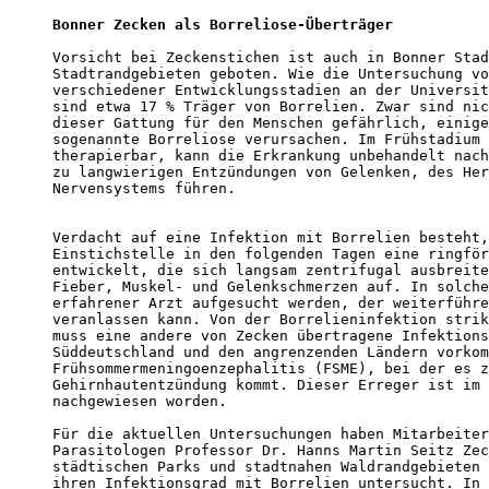
Bonner Zecken als Borreliose-Überträger
Vorsicht bei Zeckenstichen ist auch in Bonner Stad
Stadtrandgebieten geboten. Wie die Untersuchung vo
verschiedener Entwicklungsstadien an der Universit
sind etwa 17 % Träger von Borrelien. Zwar sind nic
dieser Gattung für den Menschen gefährlich, einige
sogenannte Borreliose verursachen. Im Frühstadium 
therapierbar, kann die Erkrankung unbehandelt nach
zu langwierigen Entzündungen von Gelenken, des Her
Nervensystems führen.

Verdacht auf eine Infektion mit Borrelien besteht,
Einstichstelle in den folgenden Tagen eine ringför
entwickelt, die sich langsam zentrifugal ausbreite
Fieber, Muskel- und Gelenkschmerzen auf. In solche
erfahrener Arzt aufgesucht werden, der weiterführe
veranlassen kann. Von der Borrelieninfektion strik
muss eine andere von Zecken übertragene Infektions
Süddeutschland und den angrenzenden Ländern vorkom
Frühsommermeningoenzephalitis (FSME), bei der es z
Gehirnhautentzündung kommt. Dieser Erreger ist im 
nachgewiesen worden. 

Für die aktuellen Untersuchungen haben Mitarbeiter
Parasitologen Professor Dr. Hanns Martin Seitz Zec
städtischen Parks und stadtnahen Waldrandgebieten 
ihren Infektionsgrad mit Borrelien untersucht. In 