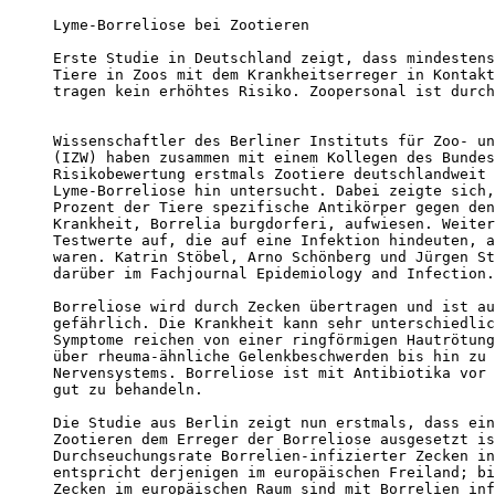
Lyme-Borreliose bei Zootieren

Erste Studie in Deutschland zeigt, dass mindestens
Tiere in Zoos mit dem Krankheitserreger in Kontakt
tragen kein erhöhtes Risiko. Zoopersonal ist durch
Wissenschaftler des Berliner Instituts für Zoo- un
(IZW) haben zusammen mit einem Kollegen des Bundes
Risikobewertung erstmals Zootiere deutschlandweit 
Lyme-Borreliose hin untersucht. Dabei zeigte sich,
Prozent der Tiere spezifische Antikörper gegen den
Krankheit, Borrelia burgdorferi, aufwiesen. Weiter
Testwerte auf, die auf eine Infektion hindeuten, a
waren. Katrin Stöbel, Arno Schönberg und Jürgen St
darüber im Fachjournal Epidemiology and Infection.
Borreliose wird durch Zecken übertragen und ist au
gefährlich. Die Krankheit kann sehr unterschiedlic
Symptome reichen von einer ringförmigen Hautrötung
über rheuma-ähnliche Gelenkbeschwerden bis hin zu 
Nervensystems. Borreliose ist mit Antibiotika vor 
gut zu behandeln.

Die Studie aus Berlin zeigt nun erstmals, dass ein
Zootieren dem Erreger der Borreliose ausgesetzt is
Durchseuchungsrate Borrelien-infizierter Zecken in
entspricht derjenigen im europäischen Freiland; bi
Zecken im europäischen Raum sind mit Borrelien inf