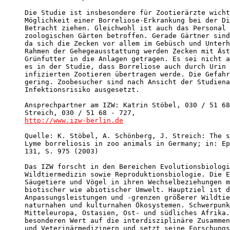
Die Studie ist insbesondere für Zootierärzte wicht
Möglichkeit einer Borreliose-Erkrankung bei der Di
Betracht ziehen. Gleichwohl ist auch das Personal 
zoologischen Gärten betroffen. Gerade Gärtner sind
da sich die Zecken vor allem im Gebüsch und Unterh
Rahmen der Gehegeausstattung werden Zecken mit Äst
Grünfutter in die Anlagen getragen. Es sei nicht a
es in der Studie, dass Borreliose auch durch Urin 
infizierten Zootieren übertragen werde. Die Gefahr
gering. Zoobesucher sind nach Ansicht der Studiena
Infektionsrisiko ausgesetzt.

Ansprechpartner am IZW:	Katrin Stöbel, 030 / 51 68 - 504; Jürgen

http://www.izw-berlin.de
Quelle: K. Stöbel, A. Schönberg, J. Streich: The s
Lyme borreliosis in zoo animals in Germany; in: Ep
131, S. 975 (2003)

Das IZW forscht in den Bereichen Evolutionsbiologi
Wildtiermedizin sowie Reproduktionsbiologie. Die E
Säugetiere und Vögel in ihren Wechselbeziehungen m
biotischer wie abiotischer Umwelt. Hauptziel ist d
Anpassungsleistungen und -grenzen größerer Wildtie
naturnahen und kulturnahen Ökosystemen. Schwerpunk
Mitteleuropa, Ostasien, Ost- und südliches Afrika.
besonderen Wert auf die interdisziplinäre Zusammen
und Veterinärmedizinern und setzt seine Forschungs