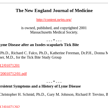
The New England Journal of Medicine
http://content.nejm.org/
is owned, published, and copyrighted 2001
Massachusetts Medical Society.
- - - * - - -
yme Disease after an Ixodes scapularis Tick Bite
h.D., Richard C. Falco, Ph.D., Katherine Freeman, Dr.P.H., Donna 
r, M.D., for the Tick Bite Study Group
0712/01071201
f/20010712/01.pdf
- - - * - - -
Persistent Symptoms and a History of Lyme Disease
hristopher H. Schmid, Ph.D., Gary M. Johnson, Richard P. Trevino, 
0712/01071202