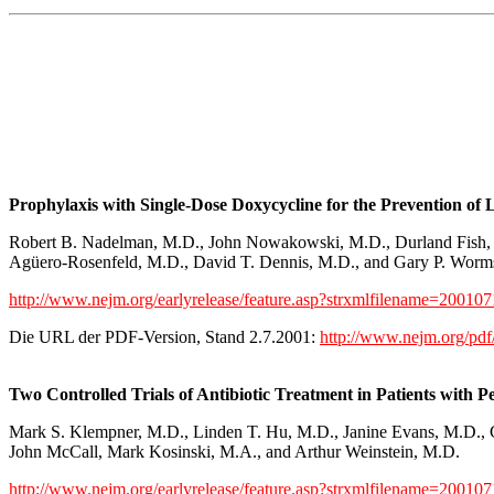
Prophylaxis with Single-Dose Doxycycline for the Prevention of L
Robert B. Nadelman, M.D., John Nowakowski, M.D., Durland Fish, P
Agüero-Rosenfeld, M.D., David T. Dennis, M.D., and Gary P. Wormse
http://www.nejm.org/earlyrelease/feature.asp?strxmlfilename=2001
Die URL der PDF-Version, Stand 2.7.2001:
http://www.nejm.org/pd
Two Controlled Trials of Antibiotic Treatment in Patients with 
Mark S. Klempner, M.D., Linden T. Hu, M.D., Janine Evans, M.D., C
John McCall, Mark Kosinski, M.A., and Arthur Weinstein, M.D.
http://www.nejm.org/earlyrelease/feature.asp?strxmlfilename=2001