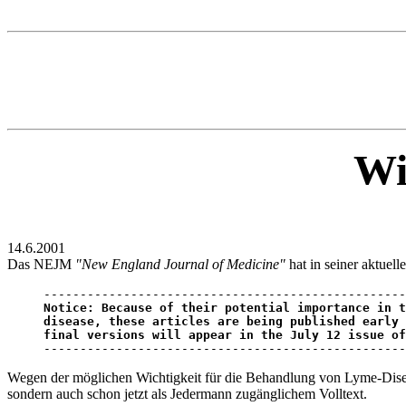
Wi
14.6.2001
Das NEJM
"New England Journal of Medicine"
hat in seiner aktuel
Notice: Because of their potential importance in t
disease, these articles are being published early 
final versions will appear in the July 12 issue of

-------------------------------------------------
Wegen der möglichen Wichtigkeit für die Behandlung von Lyme-Diseas
sondern auch schon jetzt als Jedermann zugänglichem Volltext.