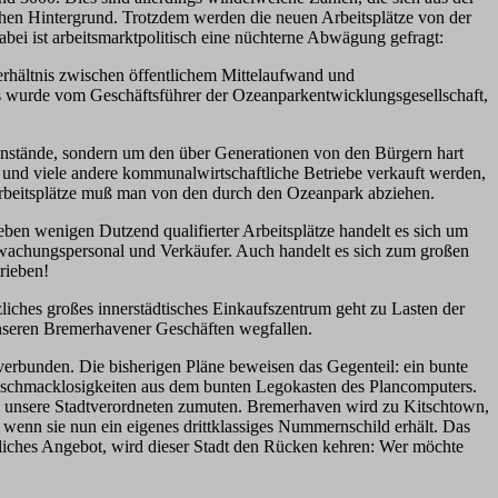
chen Hintergrund. Trotzdem werden die neuen Arbeitsplätze von der
bei ist arbeitsmarktpolitisch eine nüchterne Abwägung gefragt:
rhältnis zwischen öffentlichem Mittelaufwand und
Dies wurde vom Geschäftsführer der Ozeanparkentwicklungsgesellschaft,
genstände, sondern um den über Generationen von den Bürgern hart
und viele andere kommunalwirtschaftliche Betriebe verkauft werden,
 Arbeitsplätze muß man von den durch den Ozeanpark abziehen.
ben wenigen Dutzend qualifierter Arbeitsplätze handelt es sich um
ewachungspersonal und Verkäufer. Auch handelt es sich zum großen
rieben!
liches großes innerstädtisches Einkaufszentrum geht zu Lasten der
nseren Bremerhavener Geschäften wegfallen.
verbunden. Die bisherigen Pläne beweisen das Gegenteil: ein bunte
 Geschmacklosigkeiten aus dem bunten Legokasten des Plancomputers.
ns unsere Stadtverordneten zumuten. Bremerhaven wird zu Kitschtown,
h wenn sie nun ein eigenes drittklassiges Nummernschild erhält. Das
ebauliches Angebot, wird dieser Stadt den Rücken kehren: Wer möchte