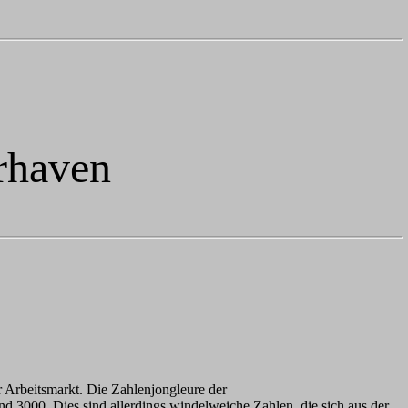
rhaven
r Arbeitsmarkt. Die Zahlenjongleure der
d 3000. Dies sind allerdings windelweiche Zahlen, die sich aus der