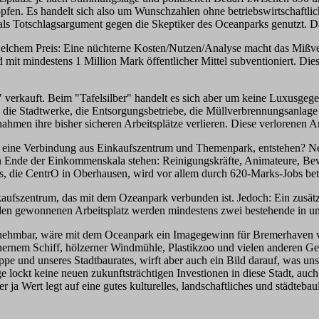
öpfen. Es handelt sich also um Wunschzahlen ohne betriebswirtschaftli
als Totschlagsargument gegen die Skeptiker des Oceanparks genutzt. Da
 welchem Preis: Eine nüchterne Kosten/Nutzen/Analyse macht das Mißve
ird mit mindestens 1 Million Mark öffentlicher Mittel subventioniert. 
" verkauft. Beim "Tafelsilber" handelt es sich aber um keine Luxusge
ie Stadtwerke, die Entsorgungsbetriebe, die Müllverbrennungsanlage 
ahmen ihre bisher sicheren Arbeitsplätze verlieren. Diese verlorenen
k, eine Verbindung aus Einkaufszentrum und Themenpark, entstehen? Ne
sten Ende der Einkommenskala stehen: Reinigungskräfte, Animateure, B
ks, die CentrO in Oberhausen, wird vor allem durch 620-Marks-Jobs bet
kaufszentrum, das mit dem Ozeanpark verbunden ist. Jedoch: Ein zusätz
eden gewonnenen Arbeitsplatz werden mindestens zwei bestehende in u
 hinnehmbar, wäre mit dem Oceanpark ein Imagegewinn für Bremerhaven 
teinernem Schiff, hölzerner Windmühle, Plastikzoo und vielen anderen
e und unseres Stadtbaurates, wirft aber auch ein Bild darauf, was u
e lockt keine neuen zukunftsträchtigen Investionen in diese Stadt, auc
der ja Wert legt auf eine gutes kulturelles, landschaftliches und städt