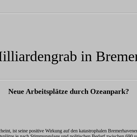
illiardengrab in Breme
Neue Arbeitsplätze durch Ozeanpark?
heint, ist seine positive Wirkung auf den katastrophalen Bremerhavene
splätze je nach Stimmungslage und politischen Bedarf zwischen 690 un