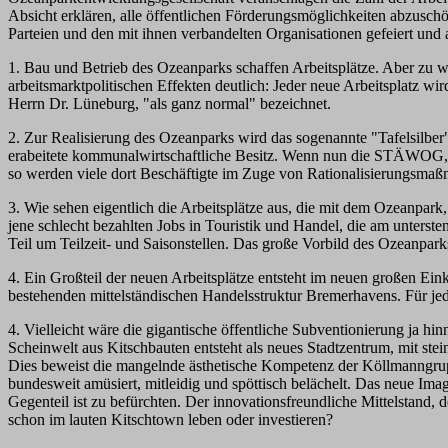
Absicht erklären, alle öffentlichen Förderungsmöglichkeiten abzusch
Parteien und den mit ihnen verbandelten Organisationen gefeiert und 
1. Bau und Betrieb des Ozeanparks schaffen Arbeitsplätze. Aber zu
arbeitsmarktpolitischen Effekten deutlich: Jeder neue Arbeitsplatz w
Herrn Dr. Lüneburg, "als ganz normal" bezeichnet.
2. Zur Realisierung des Ozeanparks wird das sogenannte "Tafelsilber
erabeitete kommunalwirtschaftliche Besitz. Wenn nun die STÄWOG, d
so werden viele dort Beschäftigte im Zuge von Rationalisierungsmaßn
3. Wie sehen eigentlich die Arbeitsplätze aus, die mit dem Ozeanpar
jene schlecht bezahlten Jobs in Touristik und Handel, die am unter
Teil um Teilzeit- und Saisonstellen. Das große Vorbild des Ozeanpar
4. Ein Großteil der neuen Arbeitsplätze entsteht im neuen großen Ein
bestehenden mittelständischen Handelsstruktur Bremerhavens. Für j
4. Vielleicht wäre die gigantische öffentliche Subventionierung ja
Scheinwelt aus Kitschbauten entsteht als neues Stadtzentrum, mit s
Dies beweist die mangelnde ästhetische Kompetenz der Köllmanngrupp
bundesweit amüsiert, mitleidig und spöttisch belächelt. Das neue Imag
Gegenteil ist zu befürchten. Der innovationsfreundliche Mittelstand, 
schon im lauten Kitschtown leben oder investieren?