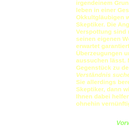
irgendeinem Grund
leben in einer Ges
Okkultgläubigen w
Skeptiker. Die An
Verspottung sind
seinen eigenen We
erwartet garantier
Überzeugungen un
aussuchen lässt.
Gegenstück zu dem
Verständnis such
Sie allerdings ber
Skeptiker, dann wi
Ihnen dabei helfe
ohnehin vernünft
Vor