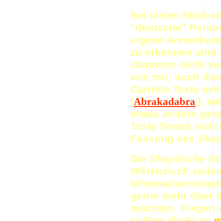
Bei vielen Stichwö
"deutsche" Perspe
eigene Anmerkung
zu erkennen sind
stammen nicht von
von mir; auch die
Carrolls Texte se
(
Abrakadabra
), w
etwas anders gesta
Texte finden sich
Fassung des
Skep
Die
Skeptische E
Wörterbuch
solle
Informationsmöglic
gerne mehr über 
möchten. Fragen 
sollten direkt an
m