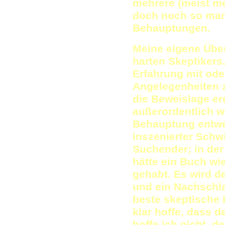
mehrere (meist me
doch noch so man
Behauptungen.
Meine eigene Über
harten Skeptikers.
Erfahrung mit ode
Angelegenheiten z
die Beweislage er
außerordentlich w
Behauptung entwed
inszenierter Schwi
Suchender; in der
hätte ein Buch wi
gehabt. Es wird 
und ein Nachschla
beste skeptische L
klar hoffe, dass d
hoffe ich nicht, d