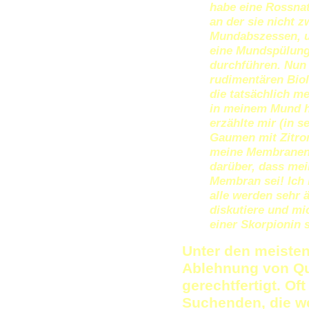
habe eine Rossnat
an der sie nicht z
Mundabszessen, un
eine Mundspülung
durchführen. Nun 
rudimentären Biol
die tatsächlich m
in meinem Mund h
erzählte mir (in s
Gaumen mit Zitron
meine Membranen z
darüber, dass me
Membran sei! Ich 
alle werden sehr ä
diskutiere und mi
einer Skorpionin 
Unter den meisten
Ablehnung von Qua
gerechtfertigt. Oft
Suchenden, die we