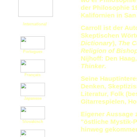
wo er Philosophie
der Philosophie 1
Kalifornien in San
International
Carroll ist der Au
Skeptischen Wört
Dictionary
),
The C
Religion of Bishop
Portugues
Nijhoff: Den Haag
Thinker
.
Français
Seine Hauptintere
Denken, Skeptizis
Literatur, Folk (b
Japanese
Gitarrespielen, H
Eigener Aussage z
"östliche Mystik-
Slovakisch
hinweg gekommen