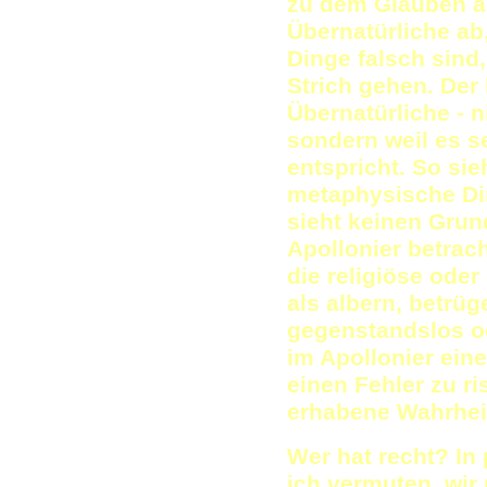
zu dem Glauben an
Übernatürliche ab,
Dinge falsch sind
Strich gehen. Der
Übernatürliche - ni
sondern weil es s
entspricht. So sie
metaphysische Din
sieht keinen Grun
Apollonier betrac
die religiöse ode
als albern, betrüg
gegenstandslos od
im Apollonier eine
einen Fehler zu r
erhabene Wahrheit
Wer hat recht? In
ich vermuten, wir