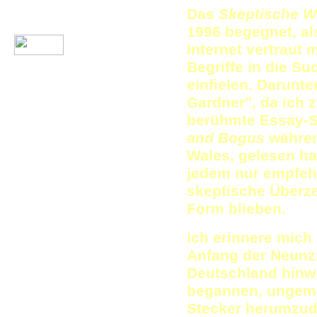
Das
Skeptische W
1996 begegnet, a
Internet vertraut
Begriffe in die S
einfielen. Darunte
Gardner", da ich 
berühmte Essay
and Bogus
währen
Wales, gelesen hat
jedem nur empfehl
skeptische Überze
Form blieben.
Ich erinnere mich
Anfang der Neunzi
Deutschland hinw
begannen, ungema
Stecker herumzudr