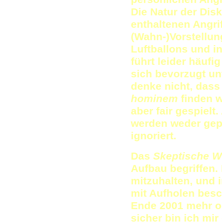
Die Natur der Dis
enthaltenen Angrif
(Wahn-)Vorstellu
Luftballons und i
führt leider häuf
sich bevorzugt unt
denke nicht, das
hominem
finden w
aber fair gespielt
werden weder gepf
ignoriert.
Das
Skeptische W
Aufbau begriffen. 
mitzuhalten, und 
mit Aufholen besch
Ende 2001 mehr od
sicher bin ich mir