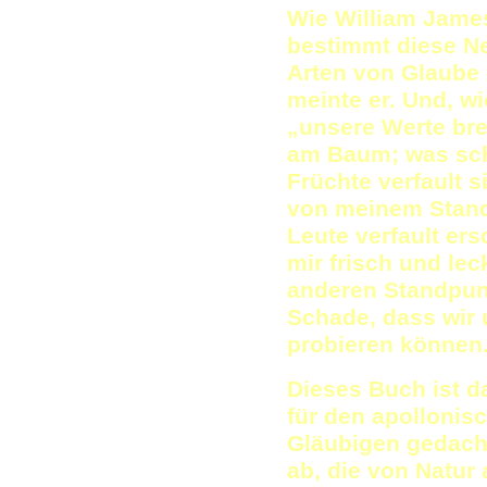
Wie William James
bestimmt diese Ne
Arten von Glaube 
meinte er. Und, wi
„unsere Werte bre
am Baum; was sch
Früchte verfault s
von meinem Stand
Leute verfault er
mir frisch und l
anderen Standpunk
Schade, dass wir 
probieren können
Dieses Buch ist d
für den apollonis
Gläubigen gedacht.
ab, die von Natur 