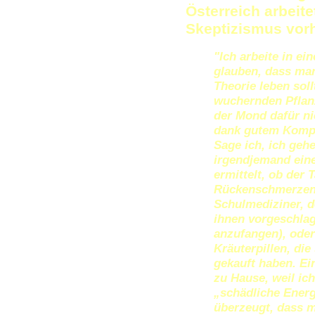
Österreich arbeite
Skeptizismus vorh
"Ich arbeite in e
glauben, dass man
Theorie leben sol
wuchernden Pflanz
der Mond dafür ni
dank gutem Kompo
Sage ich, ich geh
irgendjemand eine
ermittelt, ob der 
Rückenschmerzen 
Schulmediziner, d
ihnen vorgeschl
anzufangen), oder
Kräuterpillen, di
gekauft haben. Ei
zu Hause, weil ic
„schädliche Energ
überzeugt, dass m