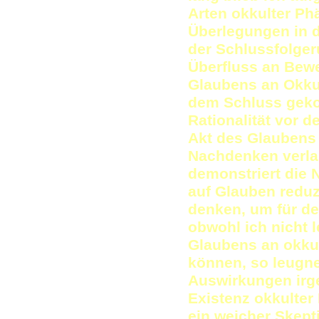
Arten okkulter P
Überlegungen in d
der Schlussfolger
Überfluss an Bewe
Glaubens an Okkul
dem Schluss gek
Rationalität vor de
Akt des Glaubens 
Nachdenken verlan
demonstriert die N
auf Glauben redu
denken, um für d
obwohl ich nicht 
Glaubens an okkult
können, so leugne
Auswirkungen irg
Existenz okkulte
ein weicher Skept