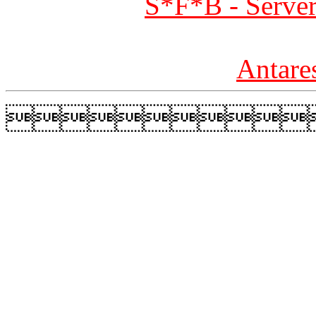
S*F*B - Server
Antare
