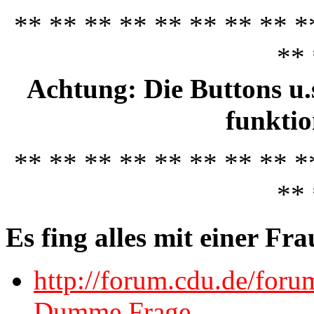
** ** ** ** ** ** ** ** *
** 
Achtung: Die Buttons u.s
funktio
** ** ** ** ** ** ** ** *
** 
Es fing alles mit einer Fra
http://forum.cdu.de/for
Dumme Frage