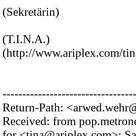
(Sekretärin)
(T.I.N.A.)
(http://www.ariplex.com/tin
---------------------------------
Return-Path: <arwed.wehr
Received: from pop.metron
for <tina@ariplex.com>; Sa