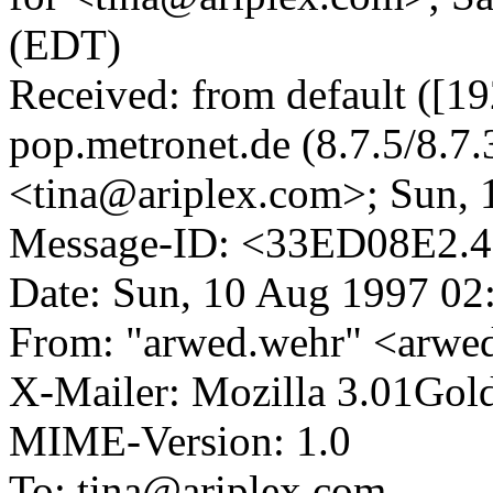
(EDT)
Received: from default ([1
pop.metronet.de (8.7.5/8.
<tina@ariplex.com>; Sun,
Message-ID: <33ED08E2.4
Date: Sun, 10 Aug 1997 02
From: "arwed.wehr" <arwe
X-Mailer: Mozilla 3.01Gold
MIME-Version: 1.0
To: tina@ariplex.com