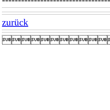
zurück
