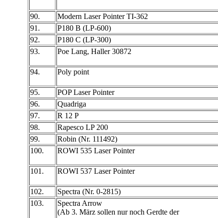
90.
Modern Laser Pointer TI-362
91.
P180 B (LP-600)
92.
P180 C (LP-300)
93.
Poe Lang, Haller 30872
94.
Poly point
95.
POP Laser Pointer
96.
Quadriga
97.
R 12 P
98.
Rapesco LP 200
99.
Robin (Nr. 111492)
100.
ROWI 535 Laser Pointer
101.
ROWI 537 Laser Pointer
102.
Spectra (Nr. 0-2815)
103.
Spectra Arrow
(Ab 3. März sollen nur noch Gerdte der