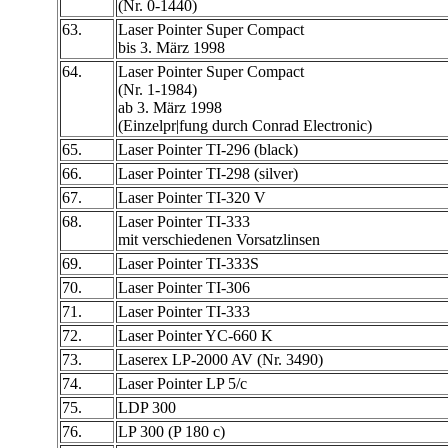
(Nr. 0-1440)
63.
Laser Pointer Super Compact
bis 3. März 1998
64.
Laser Pointer Super Compact
(Nr. 1-1984)
ab 3. März 1998
(Einzelpr|fung durch Conrad Electronic)
65.
Laser Pointer TI-296 (black)
66.
Laser Pointer TI-298 (silver)
67.
Laser Pointer TI-320 V
68.
Laser Pointer TI-333
mit verschiedenen Vorsatzlinsen
69.
Laser Pointer TI-333S
70.
Laser Pointer TI-306
71.
Laser Pointer TI-333
72.
Laser Pointer YC-660 K
73.
Laserex LP-2000 AV (Nr. 3490)
74.
Laser Pointer LP 5/c
75.
LDP 300
76.
LP 300 (P 180 c)