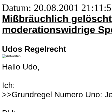
Datum: 20.08.2001 21:11:
Mißbräuchlich gelöscht
moderationswidrige Sp
Udos Regelrecht
Hallo Udo,
Ich:
>>Grundregel Numero Uno: Jede