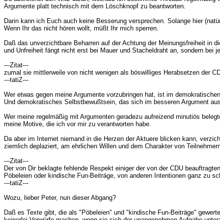
Argumente platt technisch mit dem Löschknopf zu beantworten.
Darin kann ich Euch auch keine Besserung versprechen. Solange hier (natür
Wenn Ihr das nicht hören wollt, müßt Ihr mich sperren.
Daß das unverzichtbare Beharren auf der Achtung der Meinungsfreiheit in d
und Unfreiheit fängt nicht erst bei Mauer und Stacheldraht an, sondern bei
---Zitat---
zumal sie mittlerweile von nicht wenigen als böswilliges Herabsetzen der
---tatiZ---
Wer etwas gegen meine Argumente vorzubringen hat, ist im demokratischen 
Und demokratisches Selbstbewußtsein, das sich im besseren Argument ausdr
Wer meine regelmäßig mit Argumenten geradezu aufreizend minutiös belegte
meine Motive, die ich vor mir zu verantworten habe.
Da aber im Internet niemand in die Herzen der Aktuere blicken kann, verzich
ziemlich deplaziert, am ehrlichen Willen und dem Charakter von Teilnehmer
---Zitat---
Der von Dir beklagte fehlende Respekt einiger der von der CDU beauftragte
Pöbeleien oder kindische Fun-Beiträge, von anderen Intentionen ganz zu s
---tatiZ---
Wozu, lieber Peter, nun dieser Abgang?
Daß es Texte gibt, die als "Pöbeleien" und "kindische Fun-Beiträge" gewert
keinerlei Vorwürfe machen, wenn sie sich der unangenehmen Aufgabe unterz