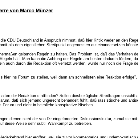
perre von Marco Münzer
r die CDU Deutschland in Anspruch nimmst, daß hier Kritik weder an den Reg
damit als dem eigentlichen Streitpunkt angemessen auseinandersetzen könnte
gleichermaßen geltenden Regeln zu halten. Das Problem ist, daß das Verhalten 
nen Regeln hält. Man kann die Achtung der Regeln am besten dadurch fördern, 
eln auch durch die Redaktion oft verletzt werden, würde nur noch die Frage d
 hier ins Forum zu stellen, weil dann am schnellsten eine Reaktion erfolge", 
alten der Redaktion stattfinden? Sollen diesbezügliche Streitfragen unsicht
um, daß sich jemand ungerecht behandelt fühlt, daß rassistische und antisem
es Forum und nicht in heimliche konspirative Nischen.
 dienen nicht der von Dir eingeforderten Diskussionskultur, zumal sie mitt
f diese Weise sehr subtil Wahlkampf zu betreiben.
iederkehrend hier eröffne: weil sie zuvor kommentarlos und undemokratisch g