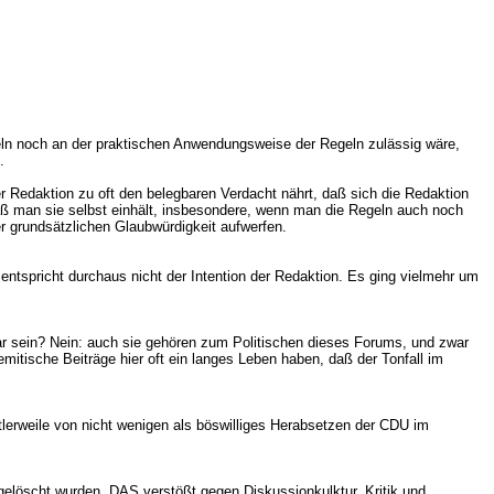
eln noch an der praktischen Anwendungsweise der Regeln zulässig wäre,
.
der Redaktion zu oft den belegbaren Verdacht nährt, daß sich die Redaktion
daß man sie selbst einhält, insbesondere, wenn man die Regeln auch noch
er grundsätzlichen Glaubwürdigkeit aufwerfen.
entspricht durchaus nicht der Intention der Redaktion. Es ging vielmehr um
bar sein? Nein: auch sie gehören zum Politischen dieses Forums, und zwar
itische Beiträge hier oft ein langes Leben haben, daß der Tonfall im
lerweile von nicht wenigen als böswilliges Herabsetzen der CDU im
elöscht wurden. DAS verstößt gegen Diskussionkulktur, Kritik und