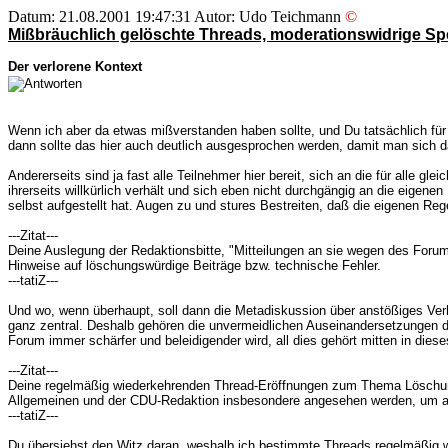
Datum: 21.08.2001 19:47:31 Autor: Udo Teichmann
©
Mißbräuchlich gelöschte Threads, moderationswidrige S
Der verlorene Kontext
Wenn ich aber da etwas mißverstanden haben sollte, und Du tatsächlich fü
dann sollte das hier auch deutlich ausgesprochen werden, damit man sich 
Andererseits sind ja fast alle Teilnehmer hier bereit, sich an die für alle 
ihrerseits willkürlich verhält und sich eben nicht durchgängig an die eige
selbst aufgestellt hat. Augen zu und stures Bestreiten, daß die eigenen Reg
---Zitat---
Deine Auslegung der Redaktionsbitte, "Mitteilungen an sie wegen des Forums
Hinweise auf löschungswürdige Beiträge bzw. technische Fehler.
---tatiZ---
Und wo, wenn überhaupt, soll dann die Metadiskussion über anstößiges Verh
ganz zentral. Deshalb gehören die unvermeidlichen Auseinandersetzungen dar
Forum immer schärfer und beleidigender wird, all dies gehört mitten in dies
---Zitat---
Deine regelmäßig wiederkehrenden Thread-Eröffnungen zum Thema Löschungen
Allgemeinen und der CDU-Redaktion insbesondere angesehen werden, um au
---tatiZ---
Du übersiehst den Witz daran, weshalb ich bestimmte Threads regelmäßig w