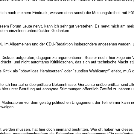
lich nach meinem Eindruck, wessen denn sonst) die Meinungsfreiheit mit Füßen
iesem Forum Leute nervt, kann ich sehr gut verstehen: Es nervt mich am meis
 jedem einzelnen unterdrückten Gedanken.
 CDU im Allgemeinen und der CDU-Redaktion insbesondere angesehen werden, 
Diskurs aufgerufen, dagegen zu argumentieren. Besser noch, hier zöge ein V
ückt, und nicht autoritäres Kritiklöschen, das sich auf technische Macht 
 Kritik als "böswillges Herabsetzen" oder "subtilen Wahlkampf" erlebt, muß
te ich hier auf unüberprüfbare Bekenntnisse. Genau so unüberprüfbar sind aller
n hier unter Berufung auf anonyme Stimmungen öffentlich Zweifel zu nähren u
n Moderatoren vor dem geistig politischen Engagement der Teilnehmer kann nu
chweigen.
et werden müssen, hat hier doch niemand bestritten. Wie oft haben wir dieses
iehen, moderationskonform die Schranken der verfassungsmäßig verbürgten M