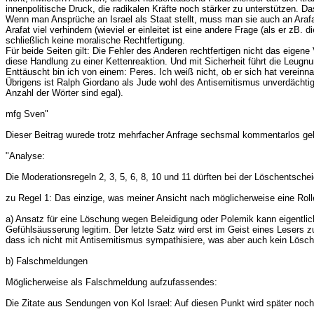
innenpolitische Druck, die radikalen Kräfte noch stärker zu unterstützen. D
Wenn man Ansprüche an Israel als Staat stellt, muss man sie auch an Arafa
Arafat viel verhindern (wieviel er einleitet ist eine andere Frage (als er zB.
schließlich keine moralische Rechtfertigung.
Für beide Seiten gilt: Die Fehler des Anderen rechtfertigen nicht das eigen
diese Handlung zu einer Kettenreaktion. Und mit Sicherheit führt die Leugnun
Enttäuscht bin ich von einem: Peres. Ich weiß nicht, ob er sich hat vereinna
Übrigens ist Ralph Giordano als Jude wohl des Antisemitismus unverdächt
Anzahl der Wörter sind egal).
mfg Sven"
Dieser Beitrag wurede trotz mehrfacher Anfrage sechsmal kommentarlos gelös
"Analyse:
Die Moderationsregeln 2, 3, 5, 6, 8, 10 und 11 dürften bei der Löschentsche
zu Regel 1: Das einzige, was meiner Ansicht nach möglicherweise eine Roll
a) Ansatz für eine Löschung wegen Beleidigung oder Polemik kann eigentlich
Gefühlsäusserung legitim. Der letzte Satz wird erst im Geist eines Lesers 
dass ich nicht mit Antisemitismus sympathisiere, was aber auch kein Lösch
b) Falschmeldungen
Möglicherweise als Falschmeldung aufzufassendes:
Die Zitate aus Sendungen von Kol Israel: Auf diesen Punkt wird später n