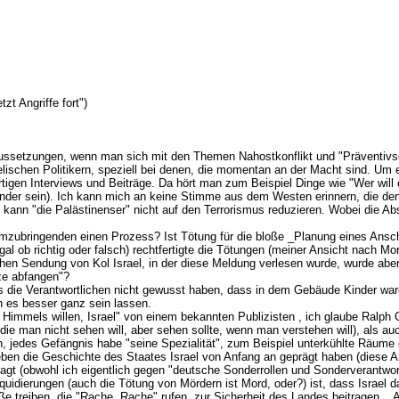
t Angriffe fort")
aussetzungen, wenn man sich mit den Themen Nahostkonflikt und "Präventivs
raelischen Politikern, speziell bei denen, die momentan an der Macht sind. 
ortigen Interviews und Beiträge. Da hört man zum Beispiel Dinge wie "Wer wil
 Länder sein). Ich kann mich an keine Stimme aus dem Westen erinnern, die den 
n kann "die Palästinenser" nicht auf den Terrorismus reduzieren. Wobei die A
e Umzubringenden einen Prozess? Ist Tötung für die bloße _Planung eines Ans
es, egal ob richtig oder falsch) rechtfertigte die Tötungen (meiner Ansicht nach 
hen Sendung von Kol Israel, in der diese Meldung verlesen wurde, wurde aber
ze abfangen"?
ass die Verantwortlichen nicht gewusst haben, dass in dem Gebäude Kinder wa
n es besser ganz sein lassen.
 Himmels willen, Israel" von einem bekannten Publizisten , ich glaube Ralph Gi
 die man nicht sehen will, aber sehen sollte, wenn man verstehen will), als a
on, jedes Gefängnis habe "seine Spezialität", zum Beispiel unterkühlte Räume 
eben die Geschichte des Staates Israel von Anfang an geprägt haben (diese A
gt (obwohl ich eigentlich gegen "deutsche Sonderrollen und Sonderverantwort
iquidierungen (auch die Tötung von Mördern ist Mord, oder?) ist, dass Israel 
raße treiben, die "Rache, Rache" rufen, zur Sicherheit des Landes beitragen.