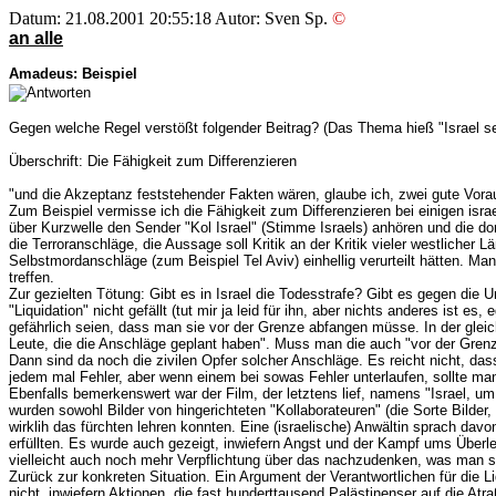
Datum: 21.08.2001 20:55:18 Autor: Sven Sp.
©
an alle
Amadeus: Beispiel
Gegen welche Regel verstößt folgender Beitrag? (Das Thema hieß "Israel setz
Überschrift: Die Fähigkeit zum Differenzieren
"und die Akzeptanz feststehender Fakten wären, glaube ich, zwei gute Vor
Zum Beispiel vermisse ich die Fähigkeit zum Differenzieren bei einigen is
über Kurzwelle den Sender "Kol Israel" (Stimme Israels) anhören und die d
die Terroranschläge, die Aussage soll Kritik an der Kritik vieler westlicher
Selbstmordanschläge (zum Beispiel Tel Aviv) einhellig verurteilt hätten. Ma
treffen.
Zur gezielten Tötung: Gibt es in Israel die Todesstrafe? Gibt es gegen di
"Liquidation" nicht gefällt (tut mir ja leid für ihn, aber nichts anderes ist 
gefährlich seien, dass man sie vor der Grenze abfangen müsse. In der gleic
Leute, die die Anschläge geplant haben". Muss man die auch "vor der Gren
Dann sind da noch die zivilen Opfer solcher Anschläge. Es reicht nicht, d
jedem mal Fehler, aber wenn einem bei sowas Fehler unterlaufen, sollte ma
Ebenfalls bemerkenswert war der Film, der letztens lief, namens "Israel, um
wurden sowohl Bilder von hingerichteten "Kollaborateuren" (die Sorte Bilder,
wirklih das fürchten lehren konnten. Eine (israelische) Anwältin sprach dav
erfüllten. Es wurde auch gezeigt, inwiefern Angst und der Kampf ums Überl
vielleicht auch noch mehr Verpflichtung über das nachzudenken, was man sa
Zurück zur konkreten Situation. Ein Argument der Verantwortlichen für die L
nicht, inwiefern Aktionen, die fast hunderttausend Palästinenser auf die At