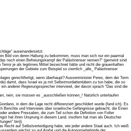
chläge" auseinandersetzt.
Um ein Bild von deren Haltung zu bekommen, muss man sich nur ein paarmal
l das noch einen Befreiungskampf der Palästinenser nennen?" (gemeint sind
Terror je als legitimes Mittel bezeichnet hätte und nicht die grauenhaften
bsperrungen der Gebiete zum Beispiel so ziemlich _alle_ Palästinenser
chlages gerechtfertigt, wenn überhaupt? Aussenminister Peres, dem der Term
Morde) damit, dass Israel es ja mit Selbstmordattentätern zu tun habe, die so
 ein anderer Regierungssprecher interviewt, der davon sprach "Das sind die
ren, nein, sie müssen es _ausschließen können_! Natürlich unterlaufen
ordano, in dem die Lage recht differenziert geschildert wurde (fand ich). Es
uch Berichte und Interviews über israelische Gefängnisse gebracht, die Einen
oder andere Pressalien, die zum Teil schon die Definition von Folter
ngst hat ihren Ursprung in diesem Land, insofern hat man als Deutscher
ungen" bin)).
das Recht auf Selbstverteidigung habe, wie jeder andere Staat auch. Ich weiß
.. Ausserdem wächst so auf Arafat und die Autonomiebehörde der