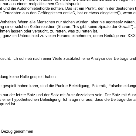
as nur aus einem realpolitischen Gesichtspunkt.
t und die Autonomiebehörde richten. Das ist ein Punkt, der in der deutschen
 die Terroristen aus den Gefängnissen entließ, hat er etwas eingeleitet)), wenn 
e Verhalten. Wenn alle Menschen nur rächen würden, aber nie aggressiv wären, 
g einer solchen Kettenreaktion (Sharon: "Es gibt keine Spirale der Gewalt") a
hmen lassen oder versucht, zu retten, was zu retten ist.
ig, ganz im Unterschied zu vielen Forumsteilnehmern, deren Beiträge von X
cht. Ich schrieb nach einer Weile zusätzlich eine Analyse des Beitrags und 
idung keine Rolle gespielt haben.
e gespielt haben kann, sind die Punkte Beleidigung, Polemik, Falschmeldung
 nur der letzte Satz und der Satz mit Ausrufezeichen sein. Der Satz mit Aus
zu einer hypothetischen Beleidigung. Ich sage nur aus, dass die Beiträge de
grund ist.
och Bezug genommen