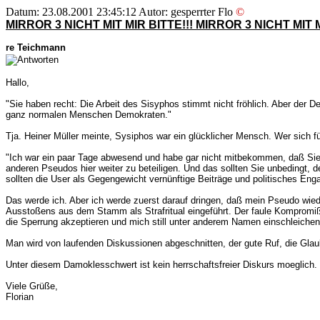
Datum: 23.08.2001 23:45:12 Autor: gesperrter Flo
©
MIRROR 3 NICHT MIT MIR BITTE!!! MIRROR 3 NICHT MIT M
re Teichmann
Hallo,
"Sie haben recht: Die Arbeit des Sisyphos stimmt nicht fröhlich. Aber der 
ganz normalen Menschen Demokraten."
Tja. Heiner Müller meinte, Sysiphos war ein glücklicher Mensch. Wer sich für
"Ich war ein paar Tage abwesend und habe gar nicht mitbekommen, daß Sie in
anderen Pseudos hier weiter zu beteiligen. Und das sollten Sie unbedingt,
sollten die User als Gegengewicht vernünftige Beiträge und politisches En
Das werde ich. Aber ich werde zuerst darauf dringen, daß mein Pseudo wieder
Ausstoßens aus dem Stamm als Strafritual eingeführt. Der faule Kompromiß
die Sperrung akzeptieren und mich still unter anderem Namen einschleichen
Man wird von laufenden Diskussionen abgeschnitten, der gute Ruf, die Gl
Unter diesem Damoklesschwert ist kein herrschaftsfreier Diskurs moeglich
Viele Grüße,
Florian