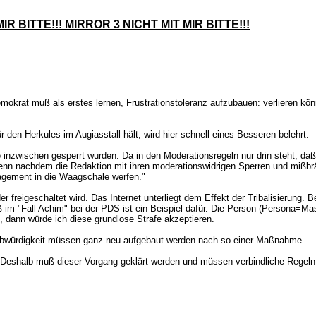
IR BITTE!!! MIRROR 3 NICHT MIT MIR BITTE!!!
Demokrat muß als erstes lernen, Frustrationstoleranz aufzubauen: verlieren 
 den Herkules im Augiasstall hält, wird hier schnell eines Besseren belehrt.
zwischen gesperrt wurden. Da in den Moderationsregeln nur drin steht, daß "
 denn nachdem die Redaktion mit ihren moderationswidrigen Sperren und mißbr
gagement in die Waagschale werfen."
 freigeschaltet wird. Das Internet unterliegt dem Effekt der Tribalisierung.
 im "Fall Achim" bei der PDS ist ein Beispiel dafür. Die Person (Persona=M
, dann würde ich diese grundlose Strafe akzeptieren.
aubwürdigkeit müssen ganz neu aufgebaut werden nach so einer Maßnahme.
. Deshalb muß dieser Vorgang geklärt werden und müssen verbindliche Regeln