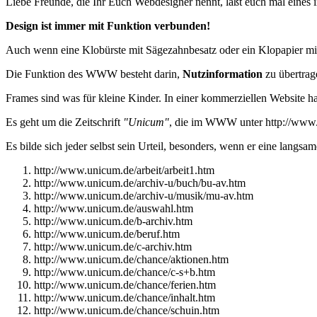
Liebe Freunde, die Ihr Euch Webdesigner nennt, laßt euch mal eines
Design ist immer mit Funktion verbunden!
Auch wenn eine Klobürste mit Sägezahnbesatz oder ein Klopapier mit S
Die Funktion des WWW besteht darin,
Nutzinformation
zu übertrag
Frames sind was für kleine Kinder. In einer kommerziellen Website ha
Es geht um die Zeitschrift
"Unicum"
, die im WWW unter http://www.u
Es bilde sich jeder selbst sein Urteil, besonders, wenn er eine langs
http://www.unicum.de/arbeit/arbeit1.htm
http://www.unicum.de/archiv-u/buch/bu-av.htm
http://www.unicum.de/archiv-u/musik/mu-av.htm
http://www.unicum.de/auswahl.htm
http://www.unicum.de/b-archiv.htm
http://www.unicum.de/beruf.htm
http://www.unicum.de/c-archiv.htm
http://www.unicum.de/chance/aktionen.htm
http://www.unicum.de/chance/c-s+b.htm
http://www.unicum.de/chance/ferien.htm
http://www.unicum.de/chance/inhalt.htm
http://www.unicum.de/chance/schuin.htm