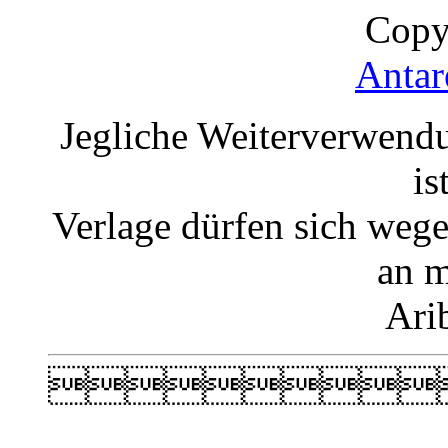
Copy
Antar
Jegliche Weiterverwend
is
Verlage dürfen sich weg
an m
Ari
