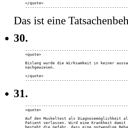
</quote> 

---------------------------------------------
Das ist eine Tatsachenbe
30.
---------------------------------------------
<quote> 

Bislang wurde die Wirksamkeit in keiner aussa
nachgewiesen. 

</quote> 

---------------------------------------------
31.
---------------------------------------------
<quote> 

Auf den Muskeltest als Diagnosemöglichkeit al
Patient verlassen. Wird eine Krankheit damit 
besteht die Gefahr, dass eine notwendige Beha