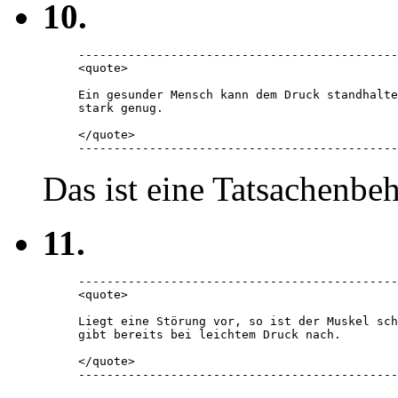
10.
---------------------------------------------
<quote> 

Ein gesunder Mensch kann dem Druck standhalte
stark genug. 

</quote> 

---------------------------------------------
Das ist eine Tatsachenbe
11.
---------------------------------------------
<quote> 

Liegt eine Störung vor, so ist der Muskel sch
gibt bereits bei leichtem Druck nach.

</quote> 

---------------------------------------------