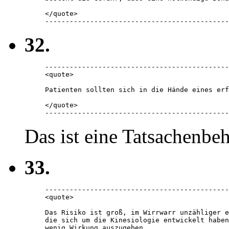
</quote> 

---------------------------------------------
32.
---------------------------------------------
<quote> 

Patienten sollten sich in die Hände eines erf
</quote> 

---------------------------------------------
Das ist eine Tatsachenbe
33.
---------------------------------------------
<quote> 

Das Risiko ist groß, im Wirrwarr unzähliger e
die sich um die Kinesiologie entwickelt haben
wenig Wirkung auszugeben.
