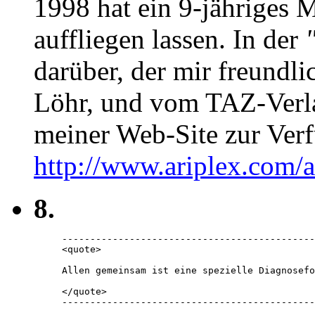
1998 hat ein 9-jähriges
auffliegen lassen. In der
darüber, der mir freundl
Löhr, und vom TAZ-Verla
meiner Web-Site zur Verf
http://www.ariplex.com
8.
---------------------------------------------
<quote> 

Allen gemeinsam ist eine spezielle Diagnosefo
</quote> 

---------------------------------------------