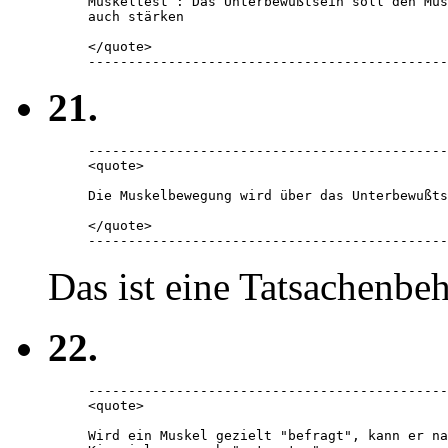
Muskeltest : Das Unterbewußtsein soll den Mus
auch stärken

</quote> 

---------------------------------------------
21.
---------------------------------------------
<quote> 

Die Muskelbewegung wird über das Unterbewußts
</quote> 

---------------------------------------------
Das ist eine Tatsachenbe
22.
---------------------------------------------
<quote> 

Wird ein Muskel gezielt "befragt", kann er na