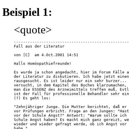
Beispiel 1:
<quote>
--------------------------------------------------
Fall aus der Literatur

von [C]  am 4.Oct.2001 14:51

Hallo Homöopathiefreunde!

Es wurde ja schon angedacht, hier im Forum Fälle a
der Literatur zu diskutieren. Ich habe jetzt einen
rausgesucht. Es ist leider nur ein sehr kurzer... 
versucht, in dem Kapitel des Buches klarzumachen, 
man die ESSENZ des Arzneimittels treffen muß. Evtl
ist der Fall für professionelle Behandler sehr ein
(?) Es geht los: 

"Zehnjähriger Junge. Die Mutter berichtet, daß er 

vor Prüfungen erbricht. Frage an den Jungen: "Hast
vor der Schule Angst?" Antwort: "Warum sollte ich 
Schule Angst haben? Es macht mich ganz gereizt, we
wieder und wieder gefragt werde, ob ich Angst vor 
habe."
