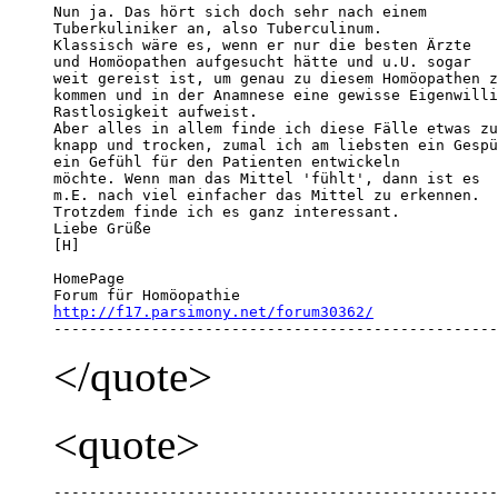
Nun ja. Das hört sich doch sehr nach einem 

Tuberkuliniker an, also Tuberculinum.

Klassisch wäre es, wenn er nur die besten Ärzte 

und Homöopathen aufgesucht hätte und u.U. sogar 

weit gereist ist, um genau zu diesem Homöopathen z
kommen und in der Anamnese eine gewisse Eigenwilli
Rastlosigkeit aufweist.

Aber alles in allem finde ich diese Fälle etwas zu
knapp und trocken, zumal ich am liebsten ein Gespü
ein Gefühl für den Patienten entwickeln 

möchte. Wenn man das Mittel 'fühlt', dann ist es 

m.E. nach viel einfacher das Mittel zu erkennen. 

Trotzdem finde ich es ganz interessant.

Liebe Grüße

[H]

HomePage 

http://f17.parsimony.net/forum30362/

-------------------------------------------------
</quote>
<quote>
--------------------------------------------------