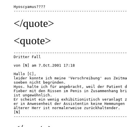
Hyoscyamus????

--------------------------------------------------
</quote>
<quote>
--------------------------------------------------
Dritter Fall

von [N] am 7.Oct.2001 17:18 

Hallo [C],

leider konnte ich meine 'Verschreibung' aus Zeitma
soeben nicht begründen.

Hyos. halte ich für angebracht, weil der Patient d
Fieber mit den Rissen im Penis in Zusammenhang bri
ist ungewöhnlich. 

Er scheint ein wenig exhibitionistisch veranlagt z
er in Anwesenheit der Assistentin keine Hemmungen 
älterer Herr ist normalerweise zurückhaltender.

[N]

--------------------------------------------------