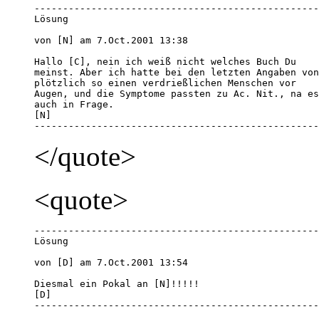
--------------------------------------------------
Lösung

von [N] am 7.Oct.2001 13:38 

Hallo [C], nein ich weiß nicht welches Buch Du 

meinst. Aber ich hatte bei den letzten Angaben von
plötzlich so einen verdrießlichen Menschen vor 

Augen, und die Symptome passten zu Ac. Nit., na es
auch in Frage.

[N]

--------------------------------------------------
</quote>
<quote>
--------------------------------------------------
Lösung

von [D] am 7.Oct.2001 13:54 

Diesmal ein Pokal an [N]!!!!!

[D]

--------------------------------------------------