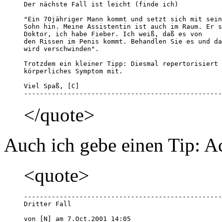
Der nächste Fall ist leicht (finde ich)

"Ein 70jähriger Mann kommt und setzt sich mit sein
Sohn hin. Meine Assistentin ist auch im Raum. Er s
Doktor, ich habe Fieber. Ich weiß, daß es von 

den Rissen im Penis kommt. Behandlen Sie es und da
wird verschwinden". 

Trotzdem ein kleiner Tipp: Diesmal repertorisiert 
körperliches Symptom mit. 

Viel Spaß, [C]

--------------------------------------------------
</quote>
Auch ich gebe einen Tip: Ac
<quote>
--------------------------------------------------
Dritter Fall

von [N] am 7.Oct.2001 14:05 
