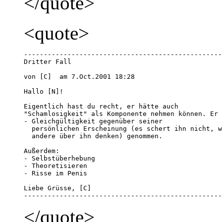
</quote>
<quote>
--------------------------------------------------
Dritter Fall

von [C]  am 7.Oct.2001 18:28 

Hallo [N]!

Eigentlich hast du recht, er hätte auch 

"Schamlosigkeit" als Komponente nehmen können. Er 
- Gleichgültigkeit gegenüber seiner 

  persönlichen Erscheinung (es schert ihn nicht, w
  andere über ihn denken) genommen. 

Außerdem: 

- Selbstüberhebung

- Theoretisieren

- Risse im Penis

Liebe Grüsse, [C]

--------------------------------------------------
</quote>