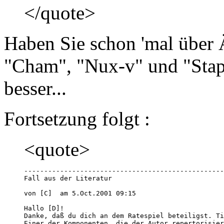
</quote>
Haben Sie schon 'mal über 
"Cham", "Nux-v" und "Staph
besser...
Fortsetzung folgt :
<quote>
--------------------------------------------------
Fall aus der Literatur

von [C]  am 5.Oct.2001 09:15

Hallo [D]!

Danke, daß du dich an dem Ratespiel beteiligst. Ti
Einer der Komponenten, die der Autor repertorisier