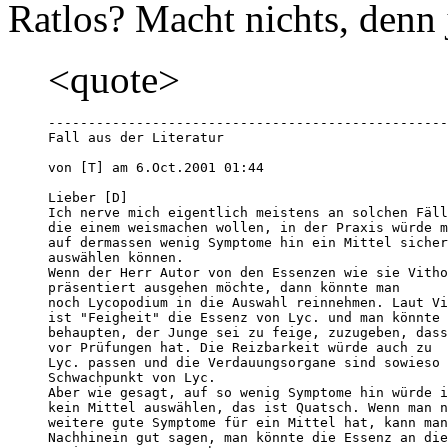
Ratlos? Macht nichts, denn 
<quote>
--------------------------------------------------
Fall aus der Literatur

von [T] am 6.Oct.2001 01:44 

Lieber [D]

Ich nerve mich eigentlich meistens an solchen Fäll
die einem weismachen wollen, in der Praxis würde m
auf dermassen wenig Symptome hin ein Mittel sicher
auswählen können.

Wenn der Herr Autor von den Essenzen wie sie Vitho
präsentiert ausgehen möchte, dann könnte man 

noch Lycopodium in die Auswahl reinnehmen. Laut Vi
ist "Feigheit" die Essenz von Lyc. und man könnte 
behaupten, der Junge sei zu feige, zuzugeben, dass
vor Prüfungen hat. Die Reizbarkeit würde auch zu 

Lyc. passen und die Verdauungsorgane sind sowieso 
Schwachpunkt von Lyc. 

Aber wie gesagt, auf so wenig Symptome hin würde i
kein Mittel auswählen, das ist Quatsch. Wenn man n
weitere gute Symptome für ein Mittel hat, kann man
Nachhinein gut sagen, man könnte die Essenz an die