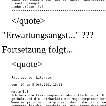
Erwartungsangst. 

Liebe Grüsse, [C]

--------------------------------------------------
</quote>
"Erwartungsangst..." ???
Fortsetzung folgt...
<quote>
--------------------------------------------------
Fall aus der Literatur

von [D] am 5.Oct.2001 15:58

Hallo [C]

Ich habe die Erwartungsangst absichtlich in den Hi
gerückt und die Reizbarkeit mit Magensymptomen bet
Wenn es jetzt nicht Arg-n ist, dann habe ich zu we
Symptome für die Entscheidung. Man könnte dann nur