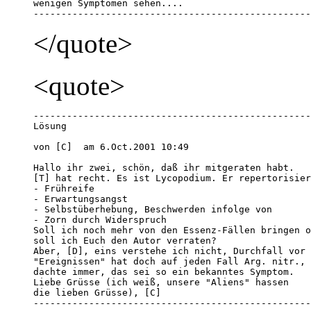
wenigen Symptomen sehen....

--------------------------------------------------
</quote>
<quote>
--------------------------------------------------
Lösung

von [C]  am 6.Oct.2001 10:49 

Hallo ihr zwei, schön, daß ihr mitgeraten habt. 

[T] hat recht. Es ist Lycopodium. Er repertorisier
- Frühreife

- Erwartungsangst

- Selbstüberhebung, Beschwerden infolge von

- Zorn durch Widerspruch

Soll ich noch mehr von den Essenz-Fällen bringen o
soll ich Euch den Autor verraten?

Aber, [D], eins verstehe ich nicht, Durchfall vor 

"Ereignissen" hat doch auf jeden Fall Arg. nitr., 
dachte immer, das sei so ein bekanntes Symptom. 

Liebe Grüsse (ich weiß, unsere "Aliens" hassen 

die lieben Grüsse), [C]

--------------------------------------------------