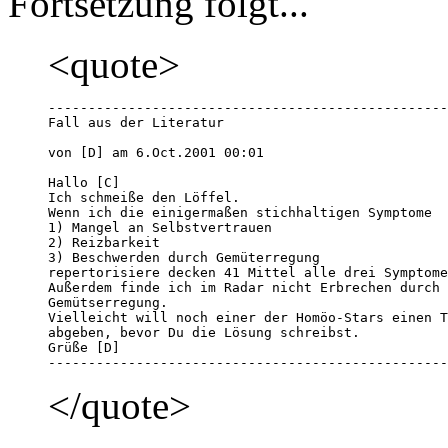
Fortsetzung folgt...
<quote>
--------------------------------------------------
Fall aus der Literatur

von [D] am 6.Oct.2001 00:01 

Hallo [C]

Ich schmeiße den Löffel.

Wenn ich die einigermaßen stichhaltigen Symptome

1) Mangel an Selbstvertrauen

2) Reizbarkeit

3) Beschwerden durch Gemüterregung

repertorisiere decken 41 Mittel alle drei Symptome
Außerdem finde ich im Radar nicht Erbrechen durch 

Gemütserregung.

Vielleicht will noch einer der Homöo-Stars einen T
abgeben, bevor Du die Lösung schreibst.

Grüße [D]

--------------------------------------------------
</quote>