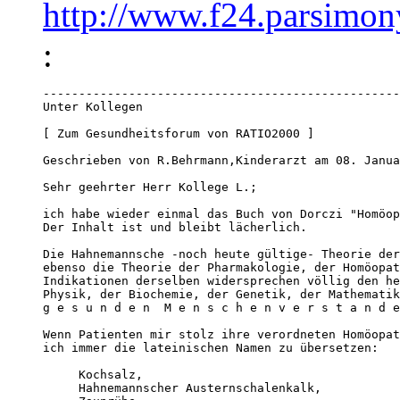
http://www.f24.parsimo
:
--------------------------------------------------
Unter Kollegen

[ Zum Gesundheitsforum von RATIO2000 ]

Geschrieben von R.Behrmann,Kinderarzt am 08. Janua
Sehr geehrter Herr Kollege L.;

ich habe wieder einmal das Buch von Dorczi "Homöop
Der Inhalt ist und bleibt lächerlich.

Die Hahnemannsche -noch heute gültige- Theorie der
ebenso die Theorie der Pharmakologie, der Homöopat
Indikationen derselben widersprechen völlig den he
Physik, der Biochemie, der Genetik, der Mathematik
g e s u n d e n  M e n s c h e n v e r s t a n d e
Wenn Patienten mir stolz ihre verordneten Homöopat
ich immer die lateinischen Namen zu übersetzen:

     Kochsalz,

     Hahnemannscher Austernschalenkalk, 
