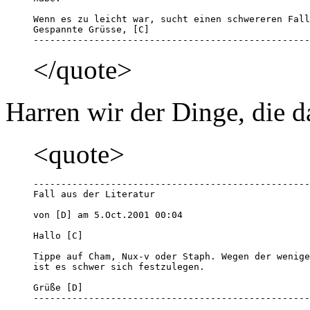
Wenn es zu leicht war, sucht einen schwereren Fall
Gespannte Grüsse, [C]

--------------------------------------------------
</quote>
Harren wir der Dinge, die 
<quote>
--------------------------------------------------
Fall aus der Literatur

von [D] am 5.Oct.2001 00:04

Hallo [C]

Tippe auf Cham, Nux-v oder Staph. Wegen der wenige
ist es schwer sich festzulegen.

Grüße [D] 

--------------------------------------------------