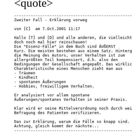
<quote>
--------------------------------------------------
Zweiter Fall - Erklärung vorweg

von [C]  am 7.Oct.2001 11:17 

Hallo [T] und [D] und alle anderen, die vielleicht
doch noch mal hier reinschauen!

Die "Essenz-Fälle" in dem Buch sind ÄUßERST 

Kurz. Die meisten bestehen aus einem Satz. Hinterg
die Meinung des Autors, unser Verhalten ist zum 

allergrößten Teil kompensiert, d.h. also den 

Bedingungen der Gesellschaft angepaßt. Das wirklic
Charakteristische eines Menschen zieht man aus 

- Träumen

- Kindheit

- spontanen Äußerungen

- Hobbies, freiwilligem Verhalten. 

Er analysiert vor allem spontane 

Äußerungen/spontanes Verhalten in seiner Praxis. 

Klar wird er seine Mittelverordnung noch durch wei
Befragung des Patienten verifizieren. 

Das zur Erklärung, warum die Fälle so knapp sind. 

Achtung, gleich kommt der nächste...

--------------------------------------------------