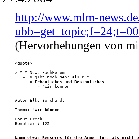
http://www.mlm-news.de
ubb=get_topic;f=24;t=0
(Hervorhebungen von mi
--------------------------------------------------
<quote>

» MLM-News FachForum

   » Es gibt noch mehr als MLM ...

» Erbauliches und Besinnliches
         » "Wir können

Autor Elke Borchardt 

Thema: 
"Wir können
Forum Freak 

Benutzer # 125 

kaum etwas Besseres für die Armen tun, als nicht e