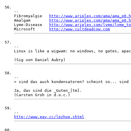
-- 

Fibromyalgie   
http://www.ariplex.com/ama/ama_p0.h
Amalgam        
http://www.ariplex.com/ama/ama_p0.h
Lyme-Disease   
http://www.ariplex.com/lyme/lyme_to
Microsoft      
http://www.cultdeadcow.com
-- 

Linux is like a wigwam: no windows, no gates, apac
-- 

> sind das auch kondensatoren? scheint so... sind 
Ja, das sind die _Guten_[tm].

http://www.eav.cc/lezhop.shtml