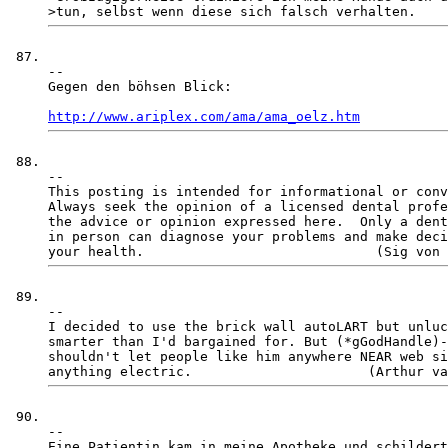
-- 

Gegen den böhsen Blick:

http://www.ariplex.com/ama/ama_oelz.htm
-- 

This posting is intended for informational or conv
Always seek the opinion of a licensed dental profe
the advice or opinion expressed here.  Only a dent
in person can diagnose your problems and make deci
-- 

I decided to use the brick wall autoLART but unluc
smarter than I'd bargained for. But (*gGodHandle)-
shouldn't let people like him anywhere NEAR web si
-- 

Eine Patientin kam in meine Apotheke und schildert