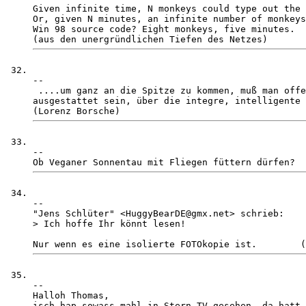
Given infinite time, N monkeys could type out the 
Or, given N minutes, an infinite number of monkeys
Win 98 source code? Eight monkeys, five minutes. 

-- 

 ....um ganz an die Spitze zu kommen, muß man offe
ausgestattet sein, über die integre, intelligente 
-- 

-- 

"Jens Schlüter" <HuggyBearDE@gmx.net> schrieb:

> Ich hoffe Ihr könnt lesen!

-- 

Halloh Thomas,

isch hap sowass mahl in Stern TV gesehen, da hatt 