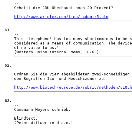
-- 

Schafft die CDU überhaupt noch 20 Prozent? 

http://www.ariplex.com/tina/tcdumir5.htm
-- 

This 'telephone' has too many shortcomings to be s
considered as a means of communication. The device
of no value to us."

-- 

Ordnen Sie die vier abgebildeten zwei-schneidigen 
den Begriffen Iso- und Neoschizomer zu.

http://www.biotech-europe.de/rubric/methoden/v10.h
-- 

Caesmann Meyers schrieb:

Blindtext.
