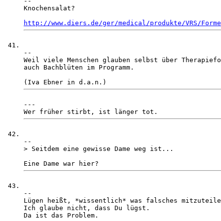
-- 

Knochensalat?

http://www.diers.de/ger/medical/produkte/VRS/Forme
-- 

Weil viele Menschen glauben selbst über Therapiefo
auch Bachblüten im Programm. 

--- 

-- 

> Seitdem eine gewisse Dame weg ist...

-- 

Lügen heißt, *wissentlich* was falsches mitzuteile
Ich glaube nicht, dass Du lügst.

Da ist das Problem.
