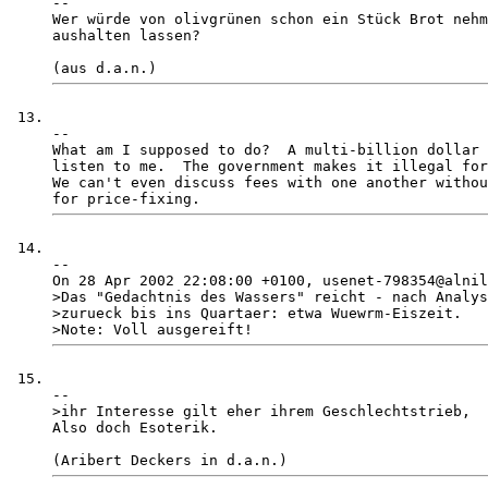
-- 

Wer würde von olivgrünen schon ein Stück Brot nehm
aushalten lassen?

-- 

What am I supposed to do?  A multi-billion dollar 
listen to me.  The government makes it illegal for
We can't even discuss fees with one another withou
-- 

On 28 Apr 2002 22:08:00 +0100, usenet-798354@alnil
>Das "Gedachtnis des Wassers" reicht - nach Analys
>zurueck bis ins Quartaer: etwa Wuewrm-Eiszeit.

-- 

>ihr Interesse gilt eher ihrem Geschlechtstrieb, 

Also doch Esoterik. 
