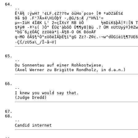
-- 

Ê¹Ä¾ :ýwH? '¢LF.¢Z??tw óüHo`pco÷ [® *aDZáÉS£

9ã $O .F'7Ãx4\HìÓþÝ ·,@û/$:Æ /"H%1'= 

µ=~IùH 4ÍÆK L' 2=çÍXsY RB òÔ       ½mDiK$þÀ|º:[N T
$ªÿ® -ª¹s( )Ô° ÊÚ¢'àbõÓ Û¶¶y8|Bù .? ÛM nUtUyÿº}©Zw
"bG¯6¿¢ÓÄÇ zzUëà*ì-Â¾8-O OK ÐóoÄF

q~MO õÂ§¾¹Ò"±UõëÌÂþÉ¾ì"gG Zz?-Z©c.·¬w^dÒGíëì¾¶­7UE6
-- 

Du Sonnentau auf einer Rohkostwiese.

-- 

I knew you would say that.

-- 
