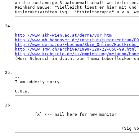
an die zuständige Staatsanwaltschaft weiterleiten.
Reinhard Bauwe: "Vielleicht liest er hier mit und 
http://www.akh-wien.ac.at/derma/vor.htm
http://www.mh-hannover.de/institut/tumorzentrum/PR
http://www.derma.de/~bochum/Skin_Online/Hautkrebs_
http://www.smw.ch/archive/1999/129-22-058-99.html
http://www.krebsinfo.de/ki/empfehlung/melanom/home
-- 

I am udderly sorry. 

-- 

        [X] <-- nail here for new monitor
