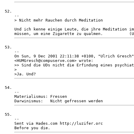
-- 

> Nicht mehr Rauchen durch Meditation

Und ich kenne einige Leute, die ihre Meditation im
-- 

On Sun, 9 Dec 2001 22:11:38 +0100, "Ulrich Gresch"
<HUMGresch@compuserve.com> wrote:

>> Sind die UDs nicht die Erfindung eines psychiat
>

-- 

Materialismus: Fressen

-- 

Sent via Hades.com http://luzifer.orc
