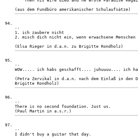
    Then his wife died and he wrote Paradise Regai
-- 

1. ich zaubere nicht

2. misch dich nicht ein, wenn erwachsene Menschen 
-- 

WOW..... ich habs geschafft.... juhuuuu.... ich ha
(Petra Zervikal in d.a.n. nach dem Einlaß in den D
-- 

There is no second foundation. Just us. 

-- 

I didn't buy a guitar that day.
