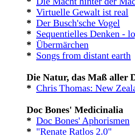
*
Die Macht hinter der Mac
*
Virtuelle Gewalt ist real
*
Der Busch'sche Vogel
*
Sequentielles Denken - l
*
Übermärchen
*
Songs from distant earth
Die Natur, das Maß aller D
*
Chris Thomas: New Zeal
Doc Bones' Medicinalia
*
Doc Bones' Aphorismen
*
"Renate Ratlos 2.0"