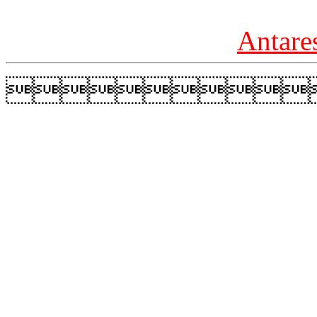
Antare
