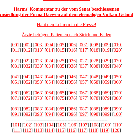
Harms' Kommentar zu der vom Senat beschlossenen
Ansiedlung der Firma Daewoo auf dem ehemaligen Vulkan-Geländ
Haut den Lehrern in die Fresse!
Ärzte betrügen Patienten nach Strich und Faden
[
001
] [
002
] [
003
] [
004
] [
005
] [
006
] [
007
] [
008
] [
009
] [
010
]
[
011
] [
012
] [
013
] [
014
] [
015
] [
016
] [
017
] [
018
] [
019
] [
020
]
-
[
021
] [
022
] [
023
] [
024
] [
025
] [
026
] [
027
] [
028
] [
029
] [
030
]
[
031
] [
032
] [
033
] [
034
] [
035
] [
036
] [
037
] [
038
] [
039
] [
040
]
-
[
041
] [
042
] [
043
] [
044
] [
045
] [
046
] [
047
] [
048
] [
049
] [
050
]
[
051
] [
052
] [
053
] [
054
] [
055
] [
056
] [
057
] [
058
] [
059
] [
060
]
-
[
061
] [
062
] [
063
] [
064
] [
065
] [
066
] [
067
] [
068
] [
069
] [
070
]
[
071
] [
072
] [
073
] [
074
] [
075
] [
076
] [
077
] [
078
] [
079
] [
080
]
-
[
081
] [
082
] [
083
] [
084
] [
085
] [
086
] [
087
] [
088
] [
089
] [
090
]
[
091
] [
092
] [
093
] [
094
] [
095
] [
096
] [
097
] [
098
] [
099
] [
100
]
-------------------------------------------------------
[
101
] [
102
] [
103
] [
104
] [
105
] [
106
] [
107
] [
108
] [
109
] [
110
]
[
111
] [
112
] [
113
] [
114
] [
115
] [
116
] [
117
] [
118
] [
119
] [
120
]