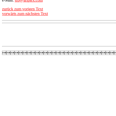
e-Mail:
sfb@ariplex.com
zurück zum vorigen Text
vorwärts zum nächsten Text
