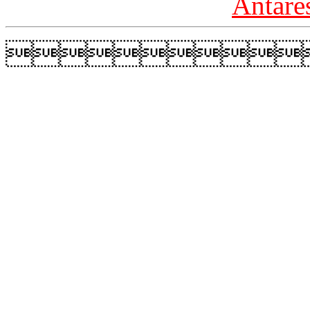
Antare
