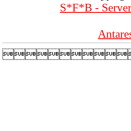
S*F*B - Server
Antare
