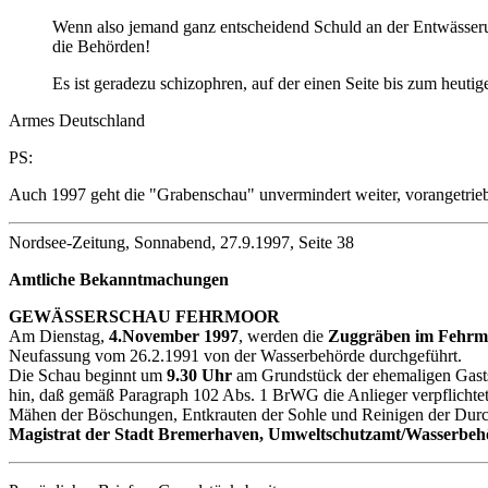
Wenn also jemand ganz entscheidend Schuld an der Entwässerun
die Behörden!
Es ist geradezu schizophren, auf der einen Seite bis zum heuti
Armes Deutschland
PS:
Auch 1997 geht die "Grabenschau" unvermindert weiter, vorangetrie
Nordsee-Zeitung, Sonnabend, 27.9.1997, Seite 38
Amtliche Bekanntmachungen
GEWÄSSERSCHAU FEHRMOOR
Am Dienstag,
4.November 1997
, werden die
Zuggräben im Fehrm
Neufassung vom 26.2.1991 von der Wasserbehörde durchgeführt.
Die Schau beginnt um
9.30 Uhr
am Grundstück der ehemaligen Gastst
hin, daß gemäß Paragraph 102 Abs. 1 BrWG die Anlieger verpflichtet 
Mähen der Böschungen, Entkrauten der Sohle und Reinigen der Durchlä
Magistrat der Stadt Bremerhaven, Umweltschutzamt/Wasserbeh