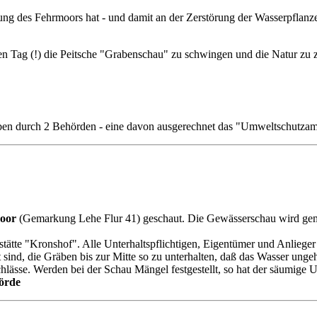
g des Fehrmoors hat - und damit an der Zerstörung der Wasserpflanzen 
gen Tag (!) die Peitsche "Grabenschau" zu schwingen und die Natur zu z
ben durch 2 Behörden - eine davon ausgerechnet das "Umweltschutzam
oor
(Gemarkung Lehe Flur 41) geschaut. Die Gewässerschau wird ge
ätte "Kronshof". Alle Unterhaltspflichtigen, Eigentümer und Anliege
sind, die Gräben bis zur Mitte so zu unterhalten, daß das Wasser unge
sse. Werden bei der Schau Mängel festgestellt, so hat der säumige Un
örde