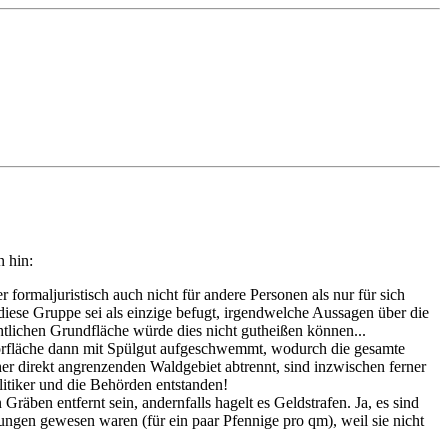
 hin:
formaljuristisch auch nicht für andere Personen als nur für sich
diese Gruppe sei als einzige befugt, irgendwelche Aussagen über die
tlichen Grundfläche würde dies nicht gutheißen können...
oorfläche dann mit Spülgut aufgeschwemmt, wodurch die gesamte
er direkt angrenzenden Waldgebiet abtrennt, sind inzwischen ferner
litiker und die Behörden entstanden!
äben entfernt sein, andernfalls hagelt es Geldstrafen. Ja, es sind
ngen gewesen waren (für ein paar Pfennige pro qm), weil sie nicht