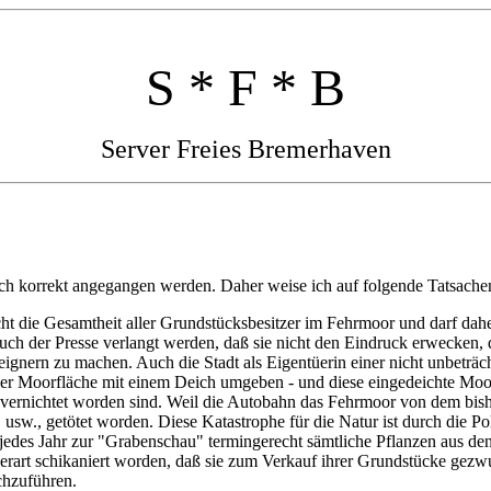
S * F * B
Server Freies Bremerhaven
h korrekt angegangen werden. Daher weise ich auf folgende Tatsachen
ht die Gesamtheit aller Grundstücksbesitzer im Fehrmoor und darf daher 
uch der Presse verlangt werden, daß sie nicht den Eindruck erwecken, 
ern zu machen. Auch die Stadt als Eigentüerin einer nicht unbeträch
 der Moorfläche mit einem Deich umgeben - und diese eingedeichte M
n vernichtet worden sind. Weil die Autobahn das Fehrmoor von dem bish
sw., getötet worden. Diese Katastrophe für die Natur ist durch die Po
edes Jahr zur "Grabenschau" termingerecht sämtliche Pflanzen aus den Gr
rart schikaniert worden, daß sie zum Verkauf ihrer Grundstücke gezwu
chzuführen.