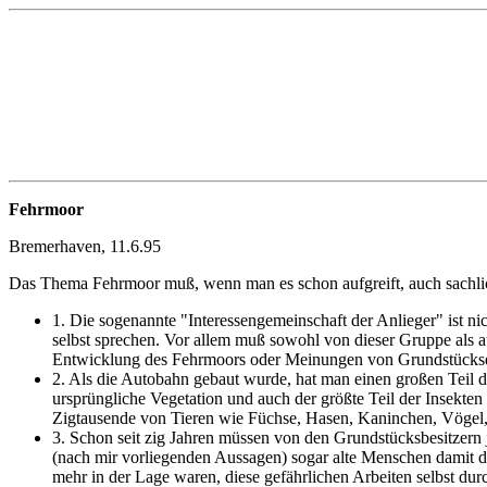
Fehrmoor
Bremerhaven, 11.6.95
Das Thema Fehrmoor muß, wenn man es schon aufgreift, auch sachlic
1. Die sogenannte "Interessengemeinschaft der Anlieger" ist nic
selbst sprechen. Vor allem muß sowohl von dieser Gruppe als a
Entwicklung des Fehrmoors oder Meinungen von Grundstückseign
2. Als die Autobahn gebaut wurde, hat man einen großen Teil
ursprüngliche Vegetation und auch der größte Teil der Insekte
Zigtausende von Tieren wie Füchse, Hasen, Kaninchen, Vögel, u
3. Schon seit zig Jahren müssen von den Grundstücksbesitzern j
(nach mir vorliegenden Aussagen) sogar alte Menschen damit de
mehr in der Lage waren, diese gefährlichen Arbeiten selbst dur