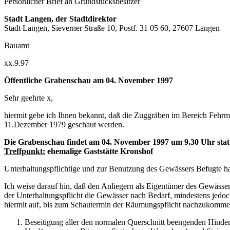
Persönlicher Brief an Grundstücksbesitzer
Stadt Langen, der Stadtdirektor
Stadt Langen, Sieverner Straße 10, Postf. 31 05 60, 27607 Langen
Bauamt
xx.9.97
Öffentliche Grabenschau am 04. November 1997
Sehr geehrte x,
hiermit gebe ich Ihnen bekannt, daß die Zuggräben im Bereich Feh
11.Dezember 1979 geschaut werden.
Die Grabenschau findet am 04. November 1997 um 9.30 Uhr stat
Treffpunkt:
ehemalige Gaststätte Kronshof
Unterhaltungspflichtige und zur Benutzung des Gewässers Befugte 
Ich weise darauf hin, daß den Anliegern als Eigentümer des Gewässer
der Unterhaltungspflicht die Gewässer nach Bedarf, mindestens jedoc
hiermit auf, bis zum Schautermin der Räumungspflicht nachzukommen.
Beseitigung aller den normalen Querschnitt beengenden Hinder