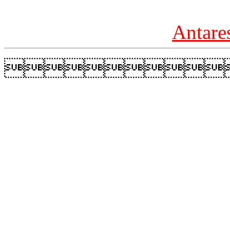
Antare
