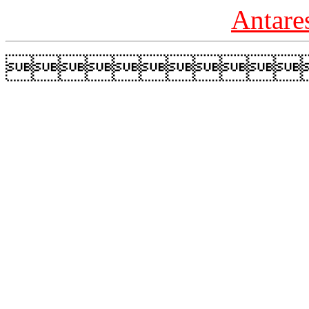
Antare
