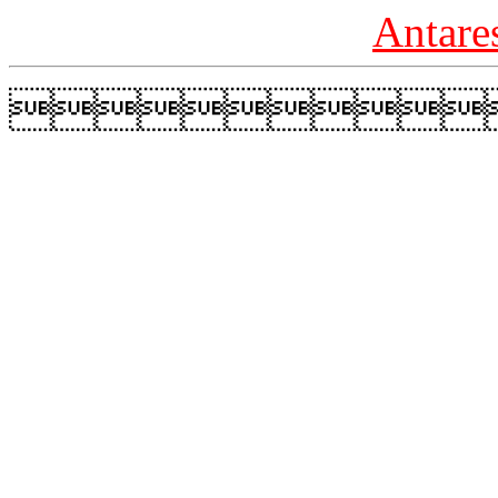
Antare
