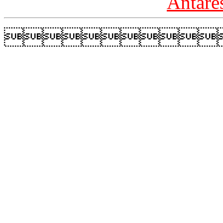
Antare
