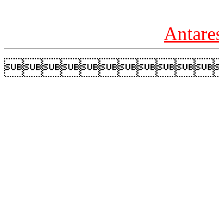
Antare
