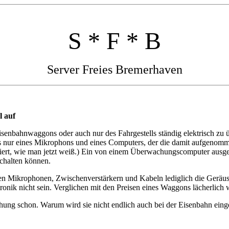
S * F * B
Server Freies Bremerhaven
l auf
 Eisenbahnwaggons oder auch nur des Fahrgestells ständig elektrisch zu 
 nur eines Mikrophons und eines Computers, der die damit aufgenomme
isoliert, wie man jetzt weiß.) Ein von einem Überwachungscomputer aus
schalten können.
er den Mikrophonen, Zwischenverstärkern und Kabeln lediglich die Ger
nik nicht sein. Verglichen mit den Preisen eines Waggons lächerlich 
chung schon. Warum wird sie nicht endlich auch bei der Eisenbahn eing