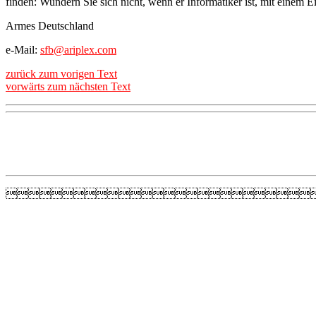
finden: Wundern Sie sich nicht, wenn er Informatiker ist, mit einem E
Armes Deutschland
e-Mail:
sfb@ariplex.com
zurück zum vorigen Text
vorwärts zum nächsten Text
