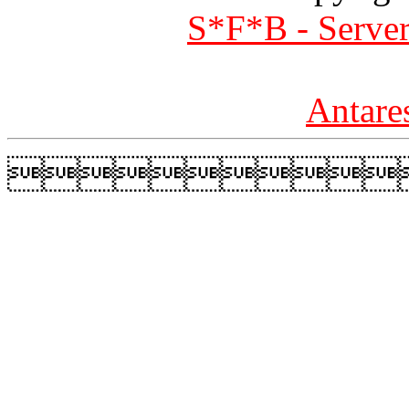
S*F*B - Server
Antare
