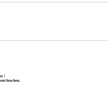
n !
nent brechen.