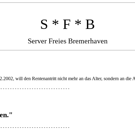
S * F * B
Server Freies Bremerhaven
.2002, will den Rentenantritt nicht mehr an das Alter, sondern an die 
-----------------------------
ten."
-----------------------------