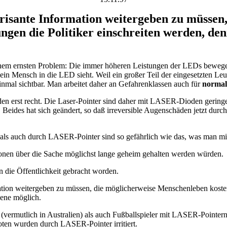
 brisante Information weitergeben zu müsse
gen die Politiker einschreiten werden, denn
einem ernsten Problem: Die immer höheren Leistungen der LEDs bewegen
Mensch in die LED sieht. Weil ein großer Teil der eingesetzten Leucht
einmal sichtbar. Man arbeitet daher an Gefahrenklassen auch für
normal
en erst recht. Die Laser-Pointer sind daher mit LASER-Dioden gering
 Beides hat sich geändert, so daß irreversible Augenschäden jetzt dur
ls auch durch LASER-Pointer sind so gefährlich wie das, was man m
ationen über die Sache möglichst lange geheim gehalten werden würden.
n die Öffentlichkeit gebracht worden.
ormation weitergeben zu müssen, die möglicherweise Menschenleben kost
bene möglich.
(vermutlich in Australien) als auch Fußballspieler mit LASER-Pointern
oten wurden durch LASER-Pointer irritiert.