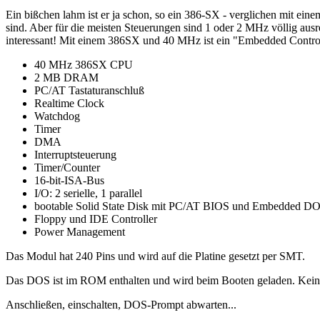
Ein bißchen lahm ist er ja schon, so ein 386-SX - verglichen mit ei
sind. Aber für die meisten Steuerungen sind 1 oder 2 MHz völlig ausr
interessant! Mit einem 386SX und 40 MHz ist ein "Embedded Control P
40 MHz 386SX CPU
2 MB DRAM
PC/AT Tastaturanschluß
Realtime Clock
Watchdog
Timer
DMA
Interruptsteuerung
Timer/Counter
16-bit-ISA-Bus
I/O: 2 serielle, 1 parallel
bootable Solid State Disk mit PC/AT BIOS und Embedded D
Floppy und IDE Controller
Power Management
Das Modul hat 240 Pins und wird auf die Platine gesetzt per SMT.
Das DOS ist im ROM enthalten und wird beim Booten geladen. Kein
Anschließen, einschalten, DOS-Prompt abwarten...