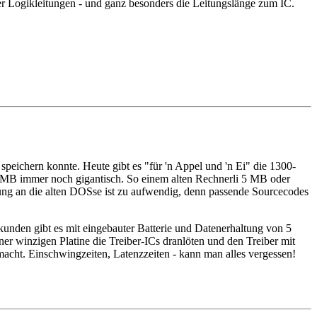
er Logikleitungen - und ganz besonders die Leitungslänge zum IC.
 speichern konnte. Heute gibt es "für 'n Appel und 'n Ei" die 1300-
ind 5 MB immer noch gigantisch. So einem alten Rechnerli 5 MB oder
ssung an die alten DOSse ist zu aufwendig, denn passende Sourcecodes
nden gibt es mit eingebauter Batterie und Datenerhaltung von 5
ner winzigen Platine die Treiber-ICs dranlöten und den Treiber mit
acht. Einschwingzeiten, Latenzzeiten - kann man alles vergessen!