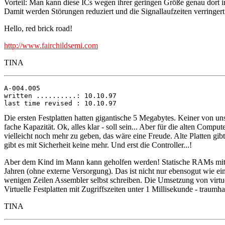
Vorteil: Man kann diese ICs wegen ihrer geringen Größe genau dort i
Damit werden Störungen reduziert und die Signallaufzeiten verringert
Hello, red brick road!
http://www.fairchildsemi.com
TINA
A-004.005

written ..........: 10.10.97

Die ersten Festplatten hatten gigantische 5 Megabytes. Keiner von uns 
fache Kapazität. Ok, alles klar - soll sein... Aber für die alten Com
vielleicht noch mehr zu geben, das wäre eine Freude. Alte Platten gi
gibt es mit Sicherheit keine mehr. Und erst die Controller...!
Aber dem Kind im Mann kann geholfen werden! Statische RAMs mit 4 
Jahren (ohne externe Versorgung). Das ist nicht nur ebensogut wie ein
wenigen Zeilen Assembler selbst schreiben. Die Umsetzung von virtue
Virtuelle Festplatten mit Zugriffszeiten unter 1 Millisekunde - traum
TINA