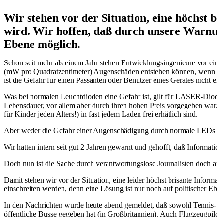
Wir stehen vor der Situation, eine höchst
wird. Wir hoffen, daß durch unsere Warnun
Ebene möglich.
Schon seit mehr als einem Jahr stehen Entwicklungsingenieure vor 
(mW pro Quadratzentimeter) Augenschäden entstehen können, wenn ein 
ist die Gefahr für einen Passanten oder Benutzer eines Gerätes nicht 
Was bei normalen Leuchtdioden eine Gefahr ist, gilt für LASER-Diod
Lebensdauer, vor allem aber durch ihren hohen Preis vorgegeben war.
für Kinder jeden Alters!) in fast jedem Laden frei erhätlich sind.
Aber weder die Gefahr einer Augenschädigung durch normale LEDs a
Wir hatten intern seit gut 2 Jahren gewarnt und gehofft, daß Inform
Doch nun ist die Sache durch verantwortungslose Journalisten doch a
Damit stehen wir vor der Situation, eine leider höchst brisante Inf
einschreiten werden, denn eine Lösung ist nur noch auf politischer E
In den Nachrichten wurde heute abend gemeldet, daß sowohl Tennis- 
öffentliche Busse gegeben hat (in Großbritannien). Auch Flugzeugpil