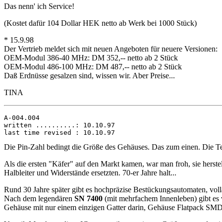
Das nenn' ich Service!
(Kostet dafür 104 Dollar HEK netto ab Werk bei 1000 Stück)
* 15.9.98
Der Vertrieb meldet sich mit neuen Angeboten für neuere Versionen:
OEM-Modul 386-40 MHz: DM 352,-- netto ab 2 Stück
OEM-Modul 486-100 MHz: DM 487,-- netto ab 2 Stück
Daß Erdnüsse gesalzen sind, wissen wir. Aber Preise...
TINA
A-004.004

written ..........: 10.10.97

Die Pin-Zahl bedingt die Größe des Gehäuses. Das zum einen. Die Tec
Als die ersten "Käfer" auf den Markt kamen, war man froh, sie herst
Halbleiter und Widerstände ersetzten. 70-er Jahre halt...
Rund 30 Jahre später gibt es hochpräzise Bestückungsautomaten, vo
Nach dem legendären
SN 7400
(mit mehrfachem Innenleben) gibt es 
Gehäuse mit nur einem einzigen Gatter darin, Gehäuse Flatpack SMD