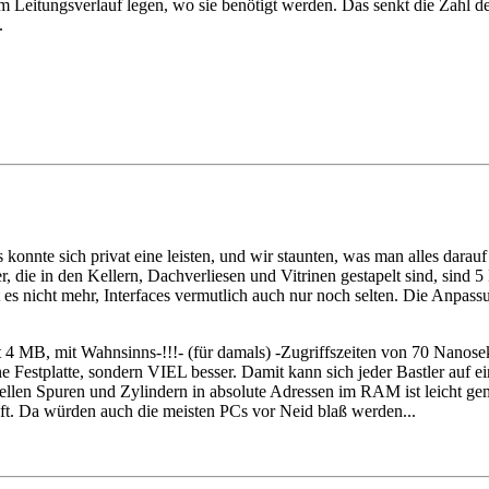
m Leitungsverlauf legen, wo sie benötigt werden. Das senkt die Zahl d
.
konnte sich privat eine leisten, und wir staunten, was man alles darauf
puter, die in den Kellern, Dachverliesen und Vitrinen gestapelt sind, s
bt es nicht mehr, Interfaces vermutlich auch nur noch selten. Die Anpa
MB, mit Wahnsinns-!!!- (für damals) -Zugriffszeiten von 70 Nanoseku
e Festplatte, sondern VIEL besser. Damit kann sich jeder Bastler auf ei
llen Spuren und Zylindern in absolute Adressen im RAM ist leicht gem
haft. Da würden auch die meisten PCs vor Neid blaß werden...